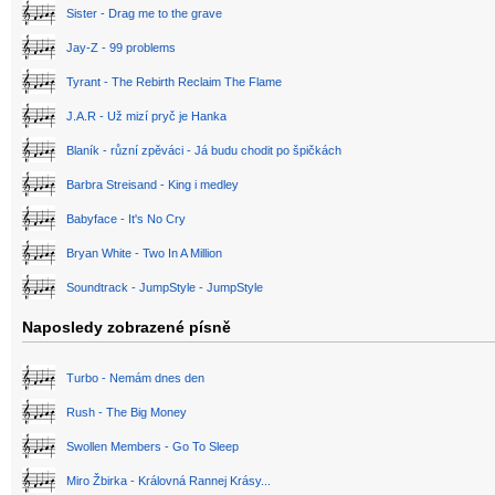
Sister - Drag me to the grave
Jay-Z - 99 problems
Tyrant - The Rebirth Reclaim The Flame
J.A.R - Už mizí pryč je Hanka
Blaník - různí zpěváci - Já budu chodit po špičkách
Barbra Streisand - King i medley
Babyface - It's No Cry
Bryan White - Two In A Million
Soundtrack - JumpStyle - JumpStyle
Naposledy zobrazené písně
Turbo - Nemám dnes den
Rush - The Big Money
Swollen Members - Go To Sleep
Miro Žbirka - Královná Rannej Krásy...