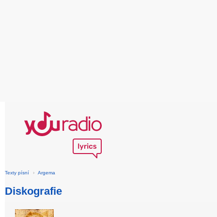
Texty písní
›
Argema
Diskografie