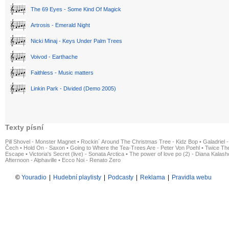
The 69 Eyes - Some Kind Of Magick
Artrosis - Emerald Night
Nicki Minaj - Keys Under Palm Trees
Voivod - Earthache
Faithless - Music matters
Linkin Park - Divided (Demo 2005)
Texty písní
Pill Shovel - Monster Magnet
•
Rockin´ Around The Christmas Tree - Kidz Bop
•
Galadriel -
Čech
•
Hold On - Saxon
•
Going to Where the Tea-Trees Are - Peter Von Poehl
•
Twice The
Escape
•
Victoria's Secret (live) - Sonata Arctica
•
The power of love po (2) - Diana Kalas
Afternoon - Alphaville
•
Ecco Noi - Renato Zero
©
Youradio
|
Hudební playlisty
|
Podcasty
|
Reklama
|
Pravidla webu