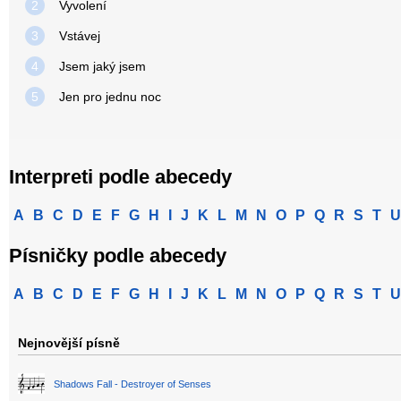
2
Vyvolení
3
Vstávej
4
Jsem jaký jsem
5
Jen pro jednu noc
Interpreti podle abecedy
A
B
C
D
E
F
G
H
I
J
K
L
M
N
O
P
Q
R
S
T
U
Písničky podle abecedy
A
B
C
D
E
F
G
H
I
J
K
L
M
N
O
P
Q
R
S
T
U
Nejnovější písně
Shadows Fall - Destroyer of Senses