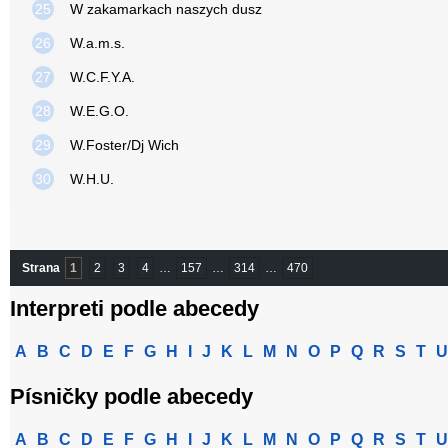
25
W zakamarkach naszych dusz
26
W.a.m.s.
27
W.C.F.Y.A.
28
W.E.G.O.
29
W.Foster/Dj Wich
30
W.H.U.
Strana
1
2
3
4
…
157
…
314
…
470
Interpreti podle abecedy
A
B
C
D
E
F
G
H
I
J
K
L
M
N
O
P
Q
R
S
T
U
Písničky podle abecedy
A
B
C
D
E
F
G
H
I
J
K
L
M
N
O
P
Q
R
S
T
U