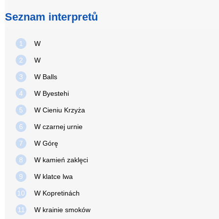
Seznam interpretů
1
W
2
W
3
W Balls
4
W Byestehi
5
W Cieniu Krzyża
6
W czarnej urnie
7
W Górę
8
W kamień zaklęci
9
W klatce lwa
10
W Kopretinách
11
W krainie smoków