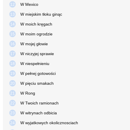
12
W Mexico
13
W miejskim tłoku ginąc
14
W moich kręgach
15
W moim ogrodzie
16
W mojej głowie
17
W niczyjej sprawie
18
W niespełnieniu
19
W pełnej gotowości
20
W pięciu smakach
21
W Rong
22
W Twoich ramionach
23
W witrynach odbicia
24
W wyjatkowych okolicznosciach