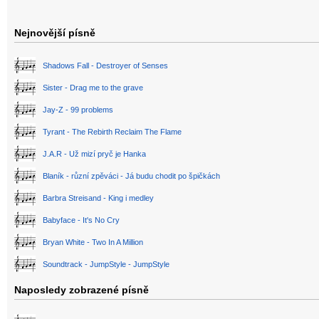
Nejnovější písně
Shadows Fall - Destroyer of Senses
Sister - Drag me to the grave
Jay-Z - 99 problems
Tyrant - The Rebirth Reclaim The Flame
J.A.R - Už mizí pryč je Hanka
Blaník - různí zpěváci - Já budu chodit po špičkách
Barbra Streisand - King i medley
Babyface - It's No Cry
Bryan White - Two In A Million
Soundtrack - JumpStyle - JumpStyle
Naposledy zobrazené písně