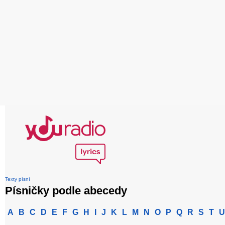
Texty písní
Písničky podle abecedy
A
B
C
D
E
F
G
H
I
J
K
L
M
N
O
P
Q
R
S
T
U