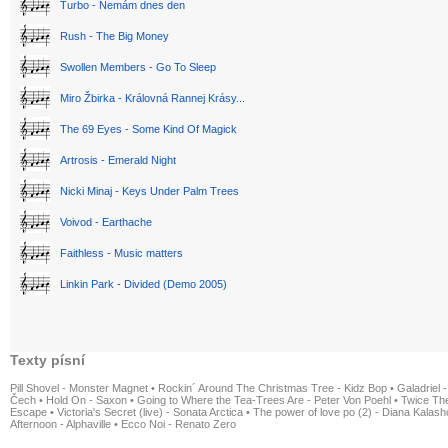
Turbo - Nemám dnes den
Rush - The Big Money
Swollen Members - Go To Sleep
Miro Žbirka - Královná Rannej Krásy...
The 69 Eyes - Some Kind Of Magick
Artrosis - Emerald Night
Nicki Minaj - Keys Under Palm Trees
Voivod - Earthache
Faithless - Music matters
Linkin Park - Divided (Demo 2005)
Texty písní
Pill Shovel - Monster Magnet
•
Rockin´ Around The Christmas Tree - Kidz Bop
•
Galadriel -
Čech
•
Hold On - Saxon
•
Going to Where the Tea-Trees Are - Peter Von Poehl
•
Twice The
Escape
•
Victoria's Secret (live) - Sonata Arctica
•
The power of love po (2) - Diana Kalas
Afternoon - Alphaville
•
Ecco Noi - Renato Zero