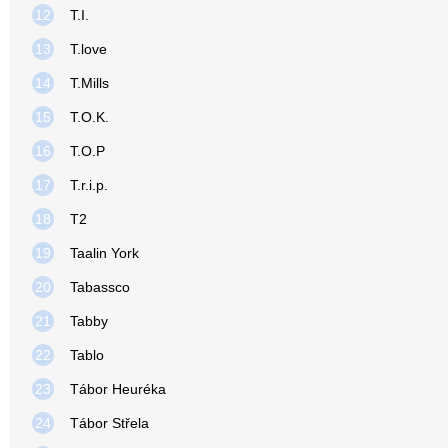
12
T.I.
13
T.love
14
T.Mills
15
T.O.K.
16
T.O.P
17
T.r.i.p.
18
T2
19
Taalin York
20
Tabassco
21
Tabby
22
Tablo
23
Tábor Heuréka
24
Tábor Střela