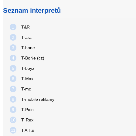
Seznam interpretů
1
T&R
2
T-ara
3
T-bone
4
T-BoNe (cz)
5
T-boyz
6
T-Max
7
T-mc
8
T-mobile reklamy
9
T-Pain
10
T. Rex
11
T.A.T.u