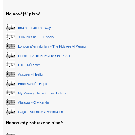
Nejnovější písně
Illnath - Lead The Way
Julio Iglesias - El Choclo
London after midnight - The Kids Are All Wrong
Remix - LATIN ELECTRO POP 2011
H16 - Můj Svět
Accuser - Healium
Emeli Sandé - Hope
My Morning Jacket - Two Halves
Abraxas - O víkendu
Cage. - Science Of Annihilation
Naposledy zobrazené písně