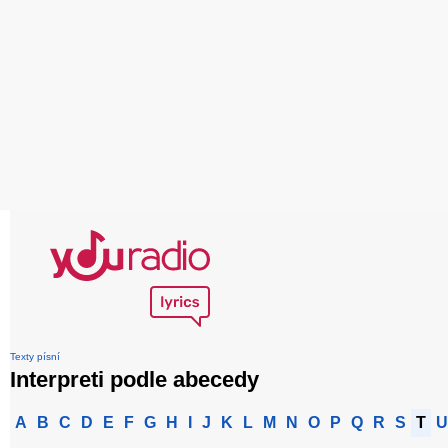
Texty písní
Interpreti podle abecedy
A
B
C
D
E
F
G
H
I
J
K
L
M
N
O
P
Q
R
S
T
U