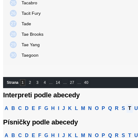
25
Tacabro
26
Tacit Fury
27
Tade
28
Tae Brooks
29
Tae Yang
30
Taegoon
Strana
1
2
3
4
…
14
…
27
…
40
Interpreti podle abecedy
A
B
C
D
E
F
G
H
I
J
K
L
M
N
O
P
Q
R
S
T
U
Písničky podle abecedy
A
B
C
D
E
F
G
H
I
J
K
L
M
N
O
P
Q
R
S
T
U