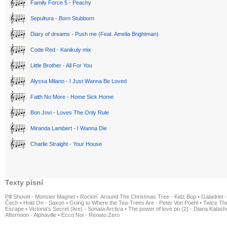
Family Force 5 - Peachy
Sepultura - Born Stubborn
Diary of dreams - Push me (Feat. Amelia Brightman)
Code Red - Kanikuly mix
Little Brother - All For You
Alyssa Milano - I Just Wanna Be Loved
Faith No More - Home Sick Home
Bon Jovi - Loves The Only Rule
Miranda Lambert - I Wanna Die
Charlie Straight - Your House
Texty písní
Pill Shovel - Monster Magnet
•
Rockin´ Around The Christmas Tree - Kidz Bop
•
Galadriel -
Čech
•
Hold On - Saxon
•
Going to Where the Tea-Trees Are - Peter Von Poehl
•
Twice The
Escape
•
Victoria's Secret (live) - Sonata Arctica
•
The power of love po (2) - Diana Kalas
Afternoon - Alphaville
•
Ecco Noi - Renato Zero