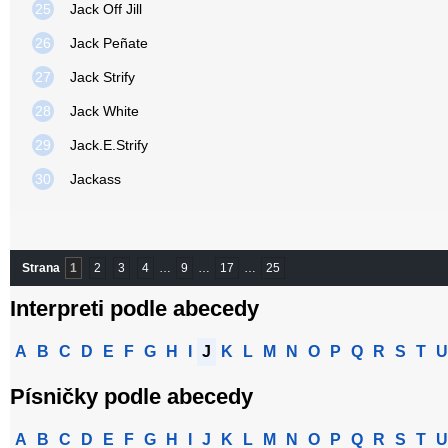
25
Jack Off Jill
26
Jack Peñate
27
Jack Strify
28
Jack White
29
Jack.E.Strify
30
Jackass
Strana
1
2
3
4
…
9
…
17
…
25
Interpreti podle abecedy
A
B
C
D
E
F
G
H
I
J
K
L
M
N
O
P
Q
R
S
T
U
Písničky podle abecedy
A
B
C
D
E
F
G
H
I
J
K
L
M
N
O
P
Q
R
S
T
U