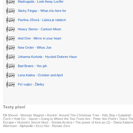
Madrugada - Look Away Lucifer
Sticky Fingaz - What chu here for
Pavlína Jíšová - Láska je nádech
Heavy Stereo - Cartoon Moon
And One - Mirror in your heart
New Order - Whos Joe
Johanna Kurkela - Hyvästi Dolores Haze
Bad Brains - Yes jah
Lena Katina - October and April
Psí vojáci - Žiletky
Texty písní
Pill Shovel - Monster Magnet
•
Rockin´ Around The Christmas Tree - Kidz Bop
•
Galadriel -
Čech
•
Hold On - Saxon
•
Going to Where the Tea-Trees Are - Peter Von Poehl
•
Twice The
Escape
•
Victoria's Secret (live) - Sonata Arctica
•
The power of love po (2) - Diana Kalas
Afternoon - Alphaville
•
Ecco Noi - Renato Zero