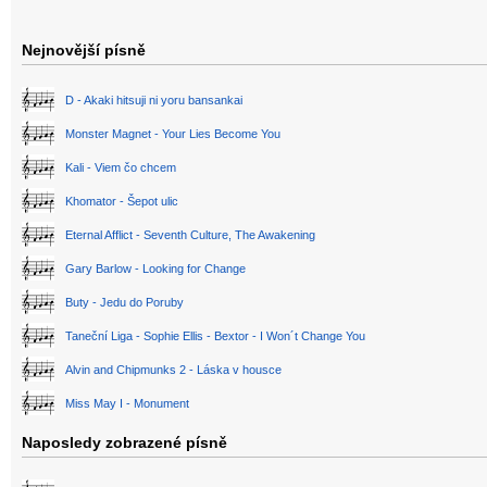
Nejnovější písně
D - Akaki hitsuji ni yoru bansankai
Monster Magnet - Your Lies Become You
Kali - Viem čo chcem
Khomator - Šepot ulic
Eternal Afflict - Seventh Culture, The Awakening
Gary Barlow - Looking for Change
Buty - Jedu do Poruby
Taneční Liga - Sophie Ellis - Bextor - I Won´t Change You
Alvin and Chipmunks 2 - Láska v housce
Miss May I - Monument
Naposledy zobrazené písně