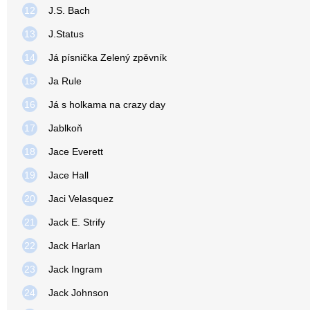
12
J.S. Bach
13
J.Status
14
Já písnička Zelený zpěvník
15
Ja Rule
16
Já s holkama na crazy day
17
Jablkoň
18
Jace Everett
19
Jace Hall
20
Jaci Velasquez
21
Jack E. Strify
22
Jack Harlan
23
Jack Ingram
24
Jack Johnson