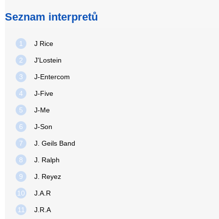
Seznam interpretů
1
J Rice
2
J'Lostein
3
J-Entercom
4
J-Five
5
J-Me
6
J-Son
7
J. Geils Band
8
J. Ralph
9
J. Reyez
10
J.A.R
11
J.R.A