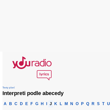
Texty písní
Interpreti podle abecedy
A
B
C
D
E
F
G
H
I
J
K
L
M
N
O
P
Q
R
S
T
U