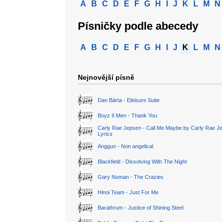
A
B
C
D
E
F
G
H
I
J
K
L
M
N
Písničky podle abecedy
A
B
C
D
E
F
G
H
I
J
K
L
M
N
Nejnovější písně
Dan Bárta - Eleisure Suite
Boyz II Men - Thank You
Carly Rae Jepsen - Call Me Maybe by Carly Rae J
Lyrics
Anggun - Non angelical
Blackfield - Dissolving With The Night
Gary Numan - The Crazies
Hinoi Team - Just For Me
Barathrum - Justice of Shining Steel