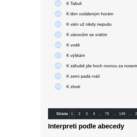
22
K Tabuli
23
K těm vzdáleným horám
24
K vám už nikdy nepudu
25
K vánocům se vrátím
26
K vodě
27
K výškám
28
K záhubě jde hoch rovnou za nose
29
K zemi padá rváč
30
K zlosti
Strana
1
2
3
4
…
75
…
149
…
Interpreti podle abecedy