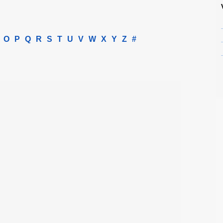
O
P
Q
R
S
T
U
V
W
X
Y
Z
#