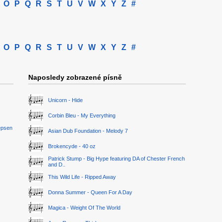
O
P
Q
R
S
T
U
V
W
X
Y
Z
#
O
P
Q
R
S
T
U
V
W
X
Y
Z
#
Naposledy zobrazené písně
Unicorn - Hide
Corbin Bleu - My Everything
epsen
Asian Dub Foundation - Melody 7
Brokencyde - 40 oz
Patrick Stump - Big Hype featuring DA of Chester French
and D..
This Wild Life - Ripped Away
Donna Summer - Queen For A Day
Magica - Weight Of The World