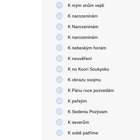
9
K mým snům vejdi
10
K narozeninám
11
K Narozeninám
12
K narozeninám
13
K nebeským horám
14
K neuvěření
15
K no Koori Soukyoku
16
K obrazu svojmu
17
K Pánu ruce pozvedám
18
K peřejím
19
K Sedeniu Pozývam
20
K severům
21
K sobě patříme