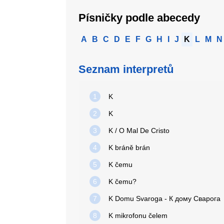
Písničky podle abecedy
A
B
C
D
E
F
G
H
I
J
K
L
M
N
Seznam interpretů
1
K
2
K
3
K / O Mal De Cristo
4
K bráně brán
5
K čemu
6
K čemu?
7
K Domu Svaroga - К дому Сварога
8
K mikrofonu čelem