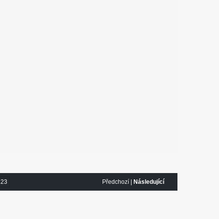
m
223
Předchozí |
Následující