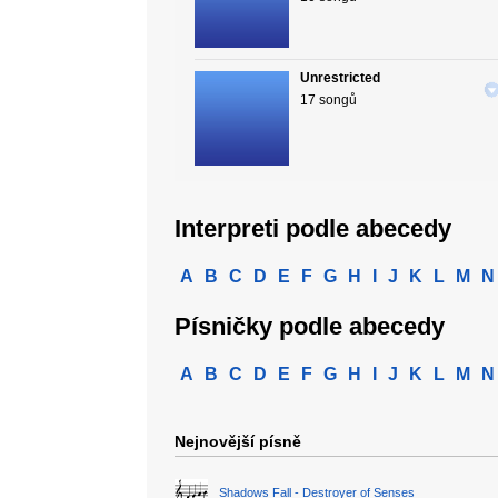
Unrestricted
17 songů
Interpreti podle abecedy
A
B
C
D
E
F
G
H
I
J
K
L
M
N
Písničky podle abecedy
A
B
C
D
E
F
G
H
I
J
K
L
M
N
Nejnovější písně
Shadows Fall - Destroyer of Senses