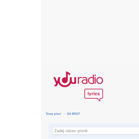
Texty písní
›
DA BRAT