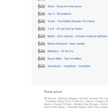
Sister - Drag me to the grave
Jay-Z - 99 problems
Tyrant - The Rebirth Reclaim The Flame
J.A.R - Už mizí pryč je Hanka
Blaník - různí zpěváci - Já budu chodit po špičkách
Barbra Streisand - King i medley
Babyface - It's No Cry
Bryan White - Two In A Million
Soundtrack - JumpStyle - JumpStyle
Texty písní
Pill Shovel - Monster Magnet
•
Rockin´ Around The Chr
- František Ringo Čech
•
Hold On - Saxon
•
Going to W
Giants
•
House Of Rats - Modern Day Escape
•
Victor
Days of the Week - Charlotte Martin
•
All In The Golden