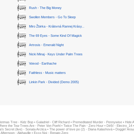
Rush - The Big Money
Swollen Members - Go To Sleep
Miro Žbirka - Královná Rannej Krásy...
The 69 Eyes - Some Kind Of Magick
Artrosis - Emerald Night
Nicki Minaj - Keys Under Palm Trees
Voivod - Earthache
Faithless - Music matters
Linkin Park - Divided (Demo 2005)
istmas Tree - Kidz Bop
•
Galadriel - Cliff Richard
•
Premeditated Murder - Pennywise
•
Hide 
here the Tea-Trees Are - Peter Von Poehl
•
Twice The Pain - Zero Hour
•
Déšť - Electro_14
ia's Secret (live) - Sonata Arctica
•
The power of love po (2) - Diana Kalashová
•
Doggin' Arou
 Afternoon - Alphaville
•
Ecco Noi - Renato Zero