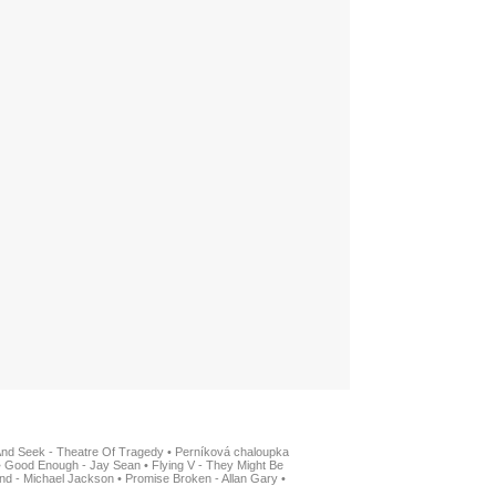
And Seek - Theatre Of Tragedy
•
Perníková chaloupka
•
Good Enough - Jay Sean
•
Flying V - They Might Be
nd - Michael Jackson
•
Promise Broken - Allan Gary
•