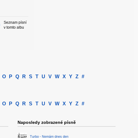
Seznam písní
v tomto albu
O
P
Q
R
S
T
U
V
W
X
Y
Z
#
O
P
Q
R
S
T
U
V
W
X
Y
Z
#
Naposledy zobrazené písně
Turbo - Nemám dnes den