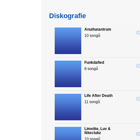
Diskografie
Anuthatantrum
10 songů
Funkdafied
8 songů
Life After Death
11 songů
Limelite, Luv &
Niteclubz
10 songů