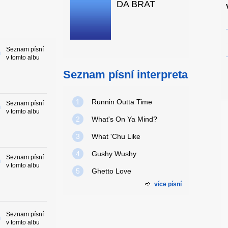
DA BRAT
Seznam písní
v tomto albu
Seznam písní interpreta
1
Runnin Outta Time
Seznam písní
v tomto albu
2
What's On Ya Mind?
3
What 'Chu Like
4
Gushy Wushy
Seznam písní
v tomto albu
5
Ghetto Love
více písní
Seznam písní
v tomto albu