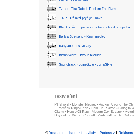
Tyrant - The Rebirth Reclaim The Flame
J.A.R - Už mizí pryč je Hanka
Blaník - různí zpěváci - Já budu chodit po špičkách
Barbra Streisand - King i medley
Babyface - It's No Cry
Bryan White - Two In A Million
Soundtrack - JumpStyle - JumpStyle
Texty písní
Pill Shovel - Monster Magnet
•
Rockin´ Around The Chr
- František Ringo Čech
•
Hold On - Saxon
•
Going to W
Giants
•
House Of Rats - Modern Day Escape
•
Victor
Days of the Week - Charlotte Martin
•
All In The Golden
©
Youradio
|
Hudební playlisty
|
Podcasty
|
Reklama