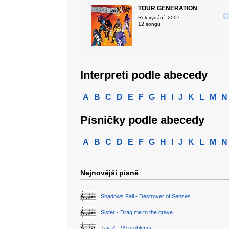
TOUR GENERATION
Rok vydání: 2007
12 songů
Interpreti podle abecedy
A
B
C
D
E
F
G
H
I
J
K
L
M
N
Písničky podle abecedy
A
B
C
D
E
F
G
H
I
J
K
L
M
N
Nejnovější písně
Shadows Fall - Destroyer of Senses
Sister - Drag me to the grave
Jay-Z - 99 problems