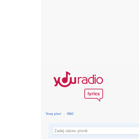
Texty písní
›
RBD