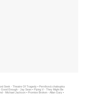
And Seek - Theatre Of Tragedy
•
Perníková chaloupka
•
Good Enough - Jay Sean
•
Flying V - They Might Be
nd - Michael Jackson
•
Promise Broken - Allan Gary
•