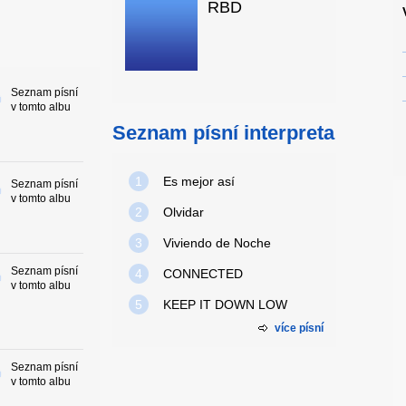
RBD
Seznam písní
v tomto albu
Seznam písní interpreta
1
Es mejor así
Seznam písní
v tomto albu
2
Olvidar
3
Viviendo de Noche
Seznam písní
4
CONNECTED
v tomto albu
5
KEEP IT DOWN LOW
více písní
Seznam písní
v tomto albu