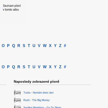
Seznam písní
v tomto albu
O
P
Q
R
S
T
U
V
W
X
Y
Z
#
O
P
Q
R
S
T
U
V
W
X
Y
Z
#
Naposledy zobrazené písně
Turbo - Nemám dnes den
Rush - The Big Money
Swollen Members - Go To Sleep