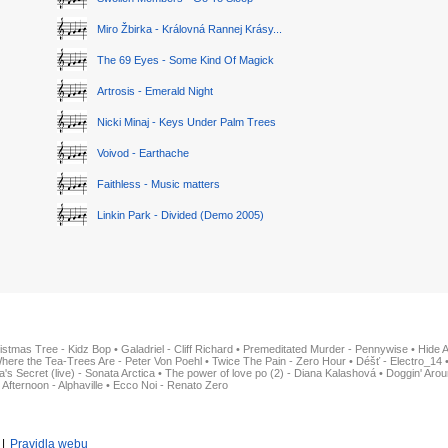
Miro Žbirka - Královná Rannej Krásy...
The 69 Eyes - Some Kind Of Magick
Artrosis - Emerald Night
Nicki Minaj - Keys Under Palm Trees
Voivod - Earthache
Faithless - Music matters
Linkin Park - Divided (Demo 2005)
istmas Tree - Kidz Bop
•
Galadriel - Cliff Richard
•
Premeditated Murder - Pennywise
•
Hide 
here the Tea-Trees Are - Peter Von Poehl
•
Twice The Pain - Zero Hour
•
Déšť - Electro_14
ia's Secret (live) - Sonata Arctica
•
The power of love po (2) - Diana Kalashová
•
Doggin' Arou
 Afternoon - Alphaville
•
Ecco Noi - Renato Zero
|
Pravidla webu