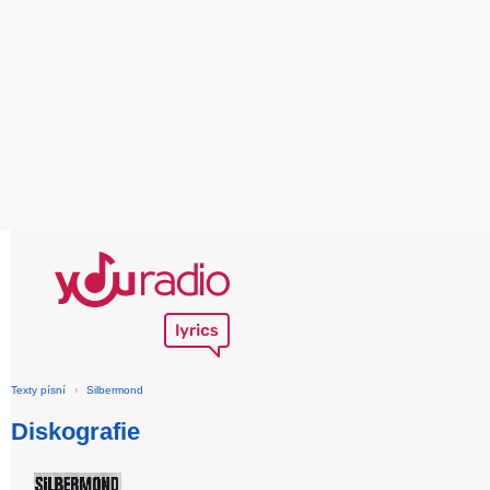
Texty písní
›
Silbermond
Diskografie