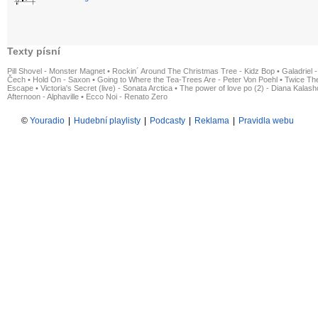
Texty písní
Pill Shovel - Monster Magnet
•
Rockin´ Around The Christmas Tree - Kidz Bop
•
Galadriel -
Čech
•
Hold On - Saxon
•
Going to Where the Tea-Trees Are - Peter Von Poehl
•
Twice The
Escape
•
Victoria's Secret (live) - Sonata Arctica
•
The power of love po (2) - Diana Kalas
Afternoon - Alphaville
•
Ecco Noi - Renato Zero
©
Youradio
|
Hudební playlisty
|
Podcasty
|
Reklama
|
Pravidla webu