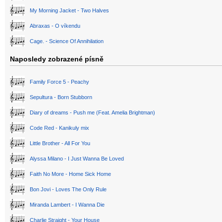
My Morning Jacket - Two Halves
Abraxas - O víkendu
Cage. - Science Of Annihilation
Naposledy zobrazené písně
Family Force 5 - Peachy
Sepultura - Born Stubborn
Diary of dreams - Push me (Feat. Amelia Brightman)
Code Red - Kanikuly mix
Little Brother - All For You
Alyssa Milano - I Just Wanna Be Loved
Faith No More - Home Sick Home
Bon Jovi - Loves The Only Rule
Miranda Lambert - I Wanna Die
Charlie Straight - Your House