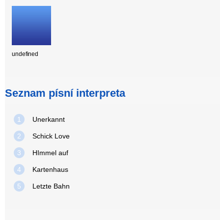
undefined
Seznam písní interpreta
1
Unerkannt
2
Schick Love
3
HImmel auf
4
Kartenhaus
5
Letzte Bahn