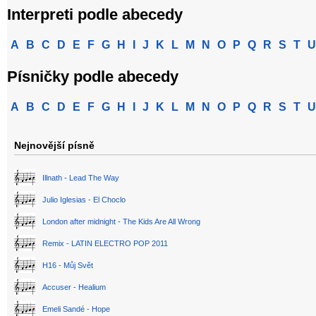
Interpreti podle abecedy
A
B
C
D
E
F
G
H
I
J
K
L
M
N
O
P
Q
R
S
T
U
Písničky podle abecedy
A
B
C
D
E
F
G
H
I
J
K
L
M
N
O
P
Q
R
S
T
U
Nejnovější písně
Illnath - Lead The Way
Julio Iglesias - El Choclo
London after midnight - The Kids Are All Wrong
Remix - LATIN ELECTRO POP 2011
H16 - Můj Svět
Accuser - Healium
Emeli Sandé - Hope