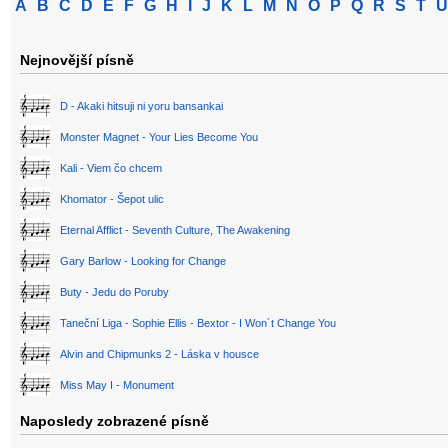
A
B
C
D
E
F
G
H
I
J
K
L
M
N
O
P
Q
R
S
T
U
Nejnovější písně
D - Akaki hitsuji ni yoru bansankai
Monster Magnet - Your Lies Become You
Kali - Viem čo chcem
Khomator - Šepot ulic
Eternal Afflict - Seventh Culture, The Awakening
Gary Barlow - Looking for Change
Buty - Jedu do Poruby
Taneční Liga - Sophie Ellis - Bextor - I Won´t Change You
Alvin and Chipmunks 2 - Láska v housce
Miss May I - Monument
Naposledy zobrazené písně