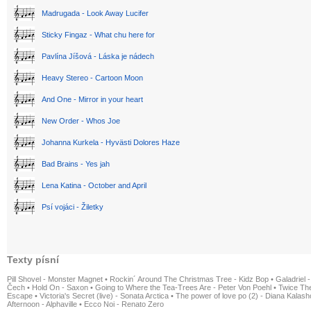
Madrugada - Look Away Lucifer
Sticky Fingaz - What chu here for
Pavlína Jíšová - Láska je nádech
Heavy Stereo - Cartoon Moon
And One - Mirror in your heart
New Order - Whos Joe
Johanna Kurkela - Hyvästi Dolores Haze
Bad Brains - Yes jah
Lena Katina - October and April
Psí vojáci - Žiletky
Texty písní
Pill Shovel - Monster Magnet
•
Rockin´ Around The Christmas Tree - Kidz Bop
•
Galadriel -
Čech
•
Hold On - Saxon
•
Going to Where the Tea-Trees Are - Peter Von Poehl
•
Twice The
Escape
•
Victoria's Secret (live) - Sonata Arctica
•
The power of love po (2) - Diana Kalas
Afternoon - Alphaville
•
Ecco Noi - Renato Zero