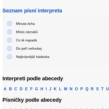
Seznam písní interpreta
1
Minuta ticha
2
Místo zázraků
3
Co tě napadá
4
Do peří nefoukej
5
Nejkrásnější hádanka
Interpreti podle abecedy
A
B
C
D
E
F
G
H
I
J
K
L
M
N
O
P
Q
R
S
T
U
Písničky podle abecedy