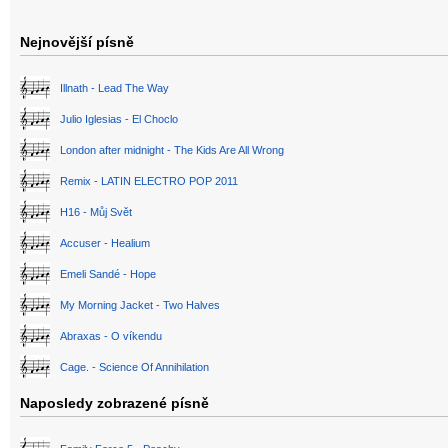
Nejnovější písně
Illnath - Lead The Way
Julio Iglesias - El Choclo
London after midnight - The Kids Are All Wrong
Remix - LATIN ELECTRO POP 2011
H16 - Můj Svět
Accuser - Healium
Emeli Sandé - Hope
My Morning Jacket - Two Halves
Abraxas - O víkendu
Cage. - Science Of Annihilation
Naposledy zobrazené písně