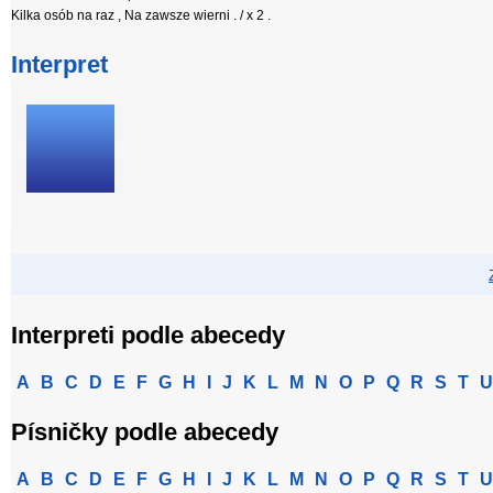
Kilka osób na raz , Na zawsze wierni . / x 2 .
Interpret
Interpreti podle abecedy
A
B
C
D
E
F
G
H
I
J
K
L
M
N
O
P
Q
R
S
T
U
Písničky podle abecedy
A
B
C
D
E
F
G
H
I
J
K
L
M
N
O
P
Q
R
S
T
U