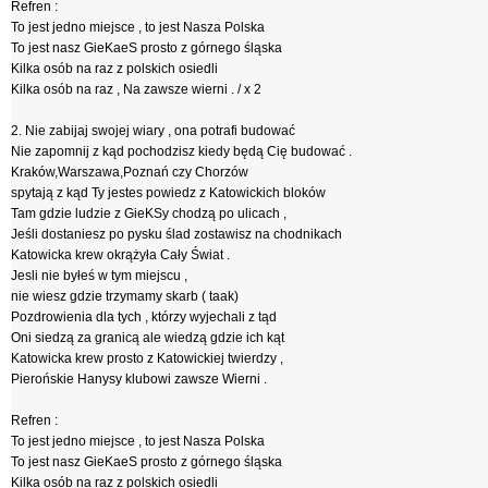
Refren :
To jest jedno miejsce , to jest Nasza Polska
To jest nasz GieKaeS prosto z górnego śląska
Kilka osób na raz z polskich osiedli
Kilka osób na raz , Na zawsze wierni . / x 2
2. Nie zabijaj swojej wiary , ona potrafi budować
Nie zapomnij z kąd pochodzisz kiedy będą Cię budować .
Kraków,Warszawa,Poznań czy Chorzów
spytają z kąd Ty jestes powiedz z Katowickich bloków
Tam gdzie ludzie z GieKSy chodzą po ulicach ,
Jeśli dostaniesz po pysku ślad zostawisz na chodnikach
Katowicka krew okrążyła Cały Świat .
Jesli nie byłeś w tym miejscu ,
nie wiesz gdzie trzymamy skarb ( taak)
Pozdrowienia dla tych , którzy wyjechali z tąd
Oni siedzą za granicą ale wiedzą gdzie ich kąt
Katowicka krew prosto z Katowickiej twierdzy ,
Pierońskie Hanysy klubowi zawsze Wierni .
Refren :
To jest jedno miejsce , to jest Nasza Polska
To jest nasz GieKaeS prosto z górnego śląska
Kilka osób na raz z polskich osiedli