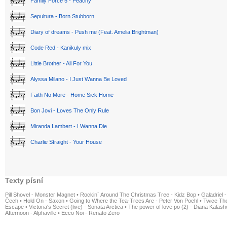
Family Force 5 - Peachy
Sepultura - Born Stubborn
Diary of dreams - Push me (Feat. Amelia Brightman)
Code Red - Kanikuly mix
Little Brother - All For You
Alyssa Milano - I Just Wanna Be Loved
Faith No More - Home Sick Home
Bon Jovi - Loves The Only Rule
Miranda Lambert - I Wanna Die
Charlie Straight - Your House
Texty písní
Pill Shovel - Monster Magnet
•
Rockin´ Around The Christmas Tree - Kidz Bop
•
Galadriel -
Čech
•
Hold On - Saxon
•
Going to Where the Tea-Trees Are - Peter Von Poehl
•
Twice The
Escape
•
Victoria's Secret (live) - Sonata Arctica
•
The power of love po (2) - Diana Kalas
Afternoon - Alphaville
•
Ecco Noi - Renato Zero