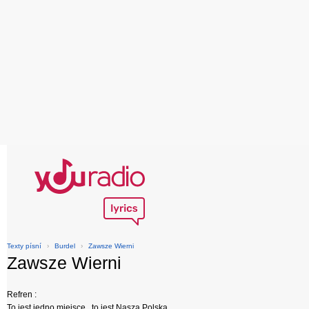
Texty písní
›
Burdel
›
Zawsze Wierni
Zawsze Wierni
Refren :
To jest jedno miejsce , to jest Nasza Polska