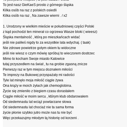
To jest nasz GieKaeS prosto z górnego śląska
Kilka osób na raz z polskich osiedli
Kilka osób na raz , Na zawsze wierni . / x2
1. Urodzony w wielkim mieście w południowej części Polski
z kąd pochodzi ten minerał co ogrzewa Wasze bloki ( wieesz)
Śląska mentalność , którą po mieszkańcach widać
jeśli nie paliłeś nigdy to za wszystkie lata wdychaj. ( taak)
Nie zdrowe powietrze gołym okiem tu widoczne
jeśli nie wiesz o czym mówię spróbuj to wieczorem dostrzec
Mimo to kocham Swoje miasto Katowice
tutaj przyszedłem na świat , tu na grobie zgasną znicze
Pierwszy raz w tym miejscu doznałem miłości
Te imprezy na Bukowej przyspażały mi radości
Tyle lat minęło moja miłość ciągle żywa
Ona krąży w moich żyłach jak chemoglobina.
Życie się zmieniło z biegiem czasu dorastałem
Ciągle miłość w moim sercu , którym klub obdarowałem
Od siedemnastu lat wciąż powtarzane słowa
Od siedemnastu lat chociaż nie ta sama forma
życie płonie szybko jutro może nas tu nie być
Więc przekazujmy młodym tą historię od korzeni .