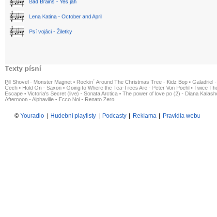
Bad Brains - Yes jah
Lena Katina - October and April
Psí vojáci - Žiletky
Texty písní
Pill Shovel - Monster Magnet
•
Rockin´ Around The Christmas Tree - Kidz Bop
•
Galadriel -
Čech
•
Hold On - Saxon
•
Going to Where the Tea-Trees Are - Peter Von Poehl
•
Twice The
Escape
•
Victoria's Secret (live) - Sonata Arctica
•
The power of love po (2) - Diana Kalas
Afternoon - Alphaville
•
Ecco Noi - Renato Zero
©
Youradio
|
Hudební playlisty
|
Podcasty
|
Reklama
|
Pravidla webu