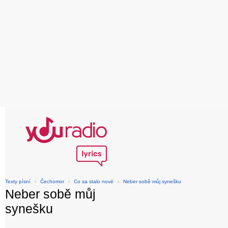
Texty písní
›
Čechomor
›
Co sa stalo nové
›
Neber sobě můj synešku
Neber sobě můj
synešku