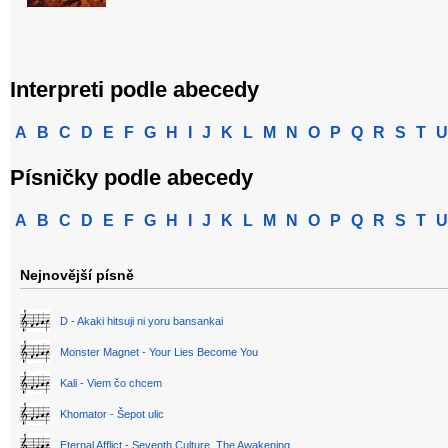
Interpreti podle abecedy
A
B
C
D
E
F
G
H
I
J
K
L
M
N
O
P
Q
R
S
T
U
Písničky podle abecedy
A
B
C
D
E
F
G
H
I
J
K
L
M
N
O
P
Q
R
S
T
U
Nejnovější písně
D - Akaki hitsuji ni yoru bansankai
Monster Magnet - Your Lies Become You
Kali - Viem čo chcem
Khomator - Šepot ulic
Eternal Afflict - Seventh Culture, The Awakening