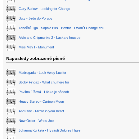
Gary Barlow - Looking for Change
Buty - Jedu do Poruby
Taneční Liga - Sophie Ellis - Bextor - I Won´t Change You
Alvin and Chipmunks 2 - Láska v housce
Miss May I - Monument
Naposledy zobrazené písně
Madrugada - Look Away Lucifer
Sticky Fingaz - What chu here for
Pavlína Jíšová - Láska je nádech
Heavy Stereo - Cartoon Moon
And One - Mirror in your heart
New Order - Whos Joe
Johanna Kurkela - Hyvästi Dolores Haze