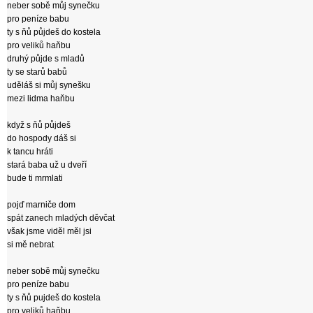
neber sobě můj synečku
pro peníze babu
ty s ňů půjdeš do kostela
pro veliků haňbu
druhý půjde s mladů
ty se starů babů
uděláš si můj synešku
mezi lidma haňbu
když s ňů půjdeš
do hospody dáš si
k tancu hráti
stará baba už u dveří
bude ti mrmlati
pojď marniče dom
spát zanech mladých děvčat
však jsme viděl měl jsi
si mě nebrat
neber sobě můj synečku
pro peníze babu
ty s ňů pujdeš do kostela
pro veliků haňbu