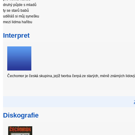
druhý půjde s mladů
ty se starů babů
uděláš si můj synešku
mezi lidma haňbu
Interpret
Čechomor je česká skupina, jejíž tvorba čerpá ze starých, méně známých lidovýc
Diskografie