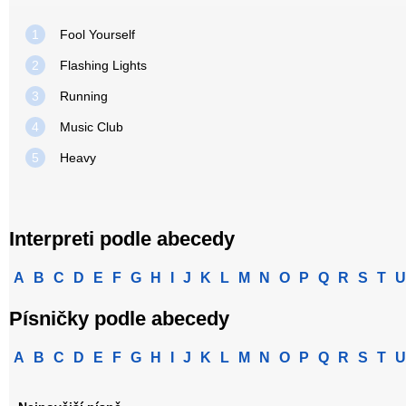
1
Fool Yourself
2
Flashing Lights
3
Running
4
Music Club
5
Heavy
Interpreti podle abecedy
A
B
C
D
E
F
G
H
I
J
K
L
M
N
O
P
Q
R
S
T
U
Písničky podle abecedy
A
B
C
D
E
F
G
H
I
J
K
L
M
N
O
P
Q
R
S
T
U