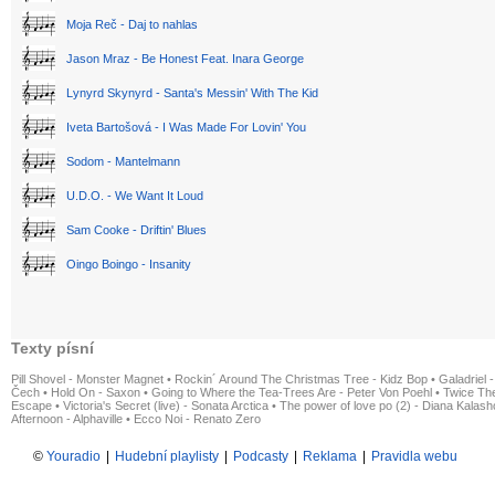
Moja Reč - Daj to nahlas
Jason Mraz - Be Honest Feat. Inara George
Lynyrd Skynyrd - Santa's Messin' With The Kid
Iveta Bartošová - I Was Made For Lovin' You
Sodom - Mantelmann
U.D.O. - We Want It Loud
Sam Cooke - Driftin' Blues
Oingo Boingo - Insanity
Texty písní
Pill Shovel - Monster Magnet
•
Rockin´ Around The Christmas Tree - Kidz Bop
•
Galadriel -
Čech
•
Hold On - Saxon
•
Going to Where the Tea-Trees Are - Peter Von Poehl
•
Twice The
Escape
•
Victoria's Secret (live) - Sonata Arctica
•
The power of love po (2) - Diana Kalas
Afternoon - Alphaville
•
Ecco Noi - Renato Zero
©
Youradio
|
Hudební playlisty
|
Podcasty
|
Reklama
|
Pravidla webu