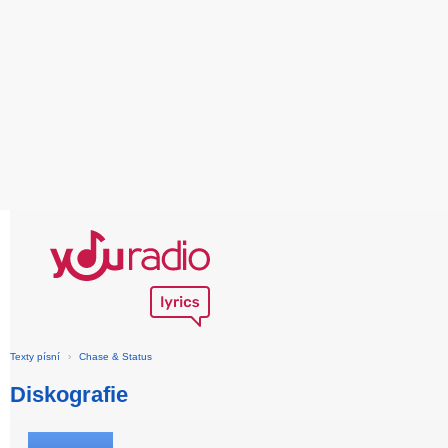
Texty písní
›
Chase & Status
Diskografie