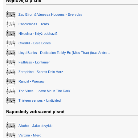
Nejnovější písně
Zac Efron & Vanessa Hudgens - Everyday
Candlemass - Tears
Nikoolina - Když odcházíš
OverKill - Bare Bones
Lloyd Banks - Dedication To My Ex (Miss That) (feat. Andre ..
Faithless - Liontamer
Zeraphine - Schreit Dein Herz
Rancid - Warsaw
The Vines - Leave Me In The Dark
Thirteen senses - Undivided
Naposledy zobrazené písně
Alkehol - Jako obvykle
Värttinä - Miero