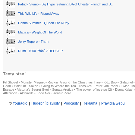
Patrick Stump - Big Hype featuring DA of Chester French and D..
This Wild Life - Ripped Away
Donna Summer - Queen For A Day
Magica - Weight Of The World
Jerry Ropero - Thtrh
Rumi - 1000 Přání VIDEOKLIP
Texty písní
Pill Shovel - Monster Magnet
•
Rockin´ Around The Christmas Tree - Kidz Bop
•
Galadriel -
Čech
•
Hold On - Saxon
•
Going to Where the Tea-Trees Are - Peter Von Poehl
•
Twice The
Escape
•
Victoria's Secret (live) - Sonata Arctica
•
The power of love po (2) - Diana Kalas
Afternoon - Alphaville
•
Ecco Noi - Renato Zero
©
Youradio
|
Hudební playlisty
|
Podcasty
|
Reklama
|
Pravidla webu