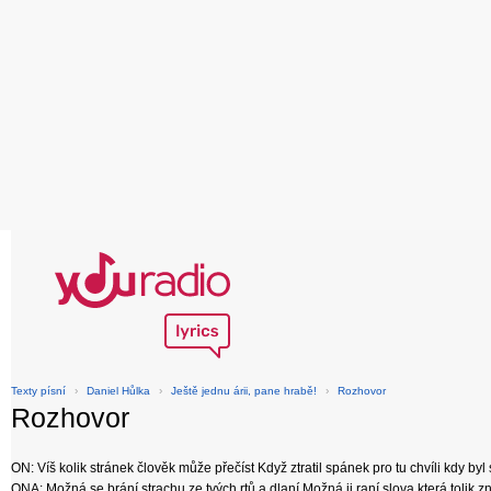
Texty písní
›
Daniel Hůlka
›
Ještě jednu árii, pane hrabě!
›
Rozhovor
Rozhovor
ON: Víš kolik stránek člověk může přečíst Když ztratil spánek pro tu chvíli kdy by
ONA: Možná se brání strachu ze tvých rtů a dlaní Možná ji raní slova která tolik zná M