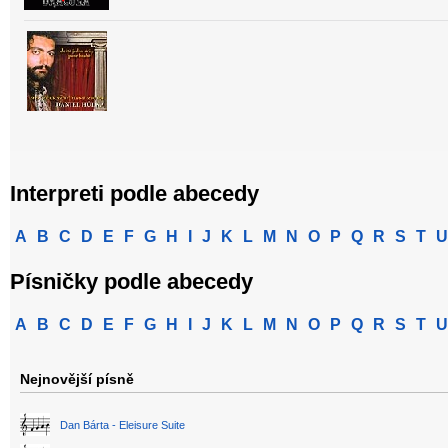
Interpreti podle abecedy
A
B
C
D
E
F
G
H
I
J
K
L
M
N
O
P
Q
R
S
T
U
Písničky podle abecedy
A
B
C
D
E
F
G
H
I
J
K
L
M
N
O
P
Q
R
S
T
U
Nejnovější písně
Dan Bárta - Eleisure Suite