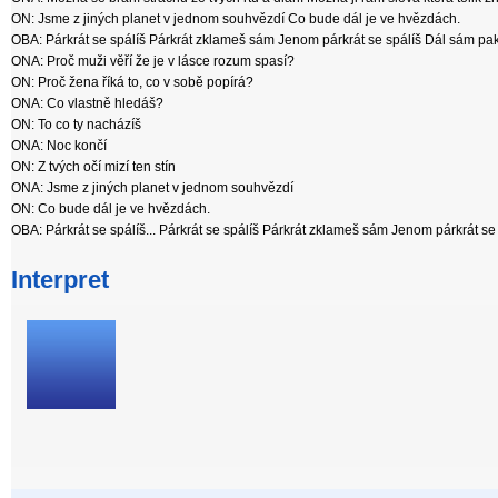
ON: Jsme z jiných planet v jednom souhvězdí Co bude dál je ve hvězdách.
OBA: Párkrát se spálíš Párkrát zklameš sám Jenom párkrát se spálíš Dál sám pak
ONA: Proč muži věří že je v lásce rozum spasí?
ON: Proč žena říká to, co v sobě popírá?
ONA: Co vlastně hledáš?
ON: To co ty nacházíš
ONA: Noc končí
ON: Z tvých očí mizí ten stín
ONA: Jsme z jiných planet v jednom souhvězdí
ON: Co bude dál je ve hvězdách.
OBA: Párkrát se spálíš... Párkrát se spálíš Párkrát zklameš sám Jenom párkrát se 
Interpret