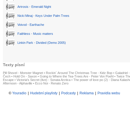
Artrosis - Emerald Night
Nicki Minaj - Keys Under Palm Trees
Voivod - Earthache
Faithless - Music matters
Linkin Park - Divided (Demo 2005)
Texty písní
Pill Shovel - Monster Magnet
•
Rockin´ Around The Christmas Tree - Kidz Bop
•
Galadriel -
Čech
•
Hold On - Saxon
•
Going to Where the Tea-Trees Are - Peter Von Poehl
•
Twice The
Escape
•
Victoria's Secret (live) - Sonata Arctica
•
The power of love po (2) - Diana Kalas
Afternoon - Alphaville
•
Ecco Noi - Renato Zero
©
Youradio
|
Hudební playlisty
|
Podcasty
|
Reklama
|
Pravidla webu