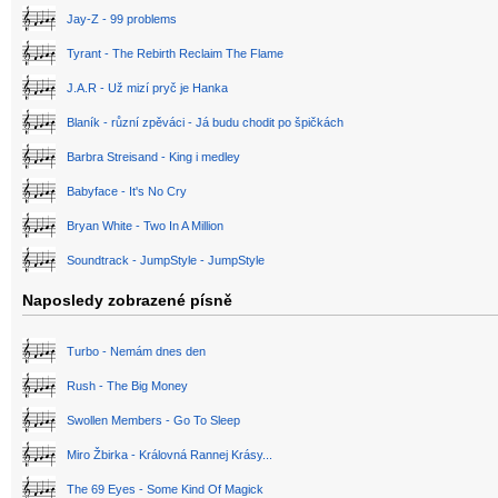
Jay-Z - 99 problems
Tyrant - The Rebirth Reclaim The Flame
J.A.R - Už mizí pryč je Hanka
Blaník - různí zpěváci - Já budu chodit po špičkách
Barbra Streisand - King i medley
Babyface - It's No Cry
Bryan White - Two In A Million
Soundtrack - JumpStyle - JumpStyle
Naposledy zobrazené písně
Turbo - Nemám dnes den
Rush - The Big Money
Swollen Members - Go To Sleep
Miro Žbirka - Královná Rannej Krásy...
The 69 Eyes - Some Kind Of Magick