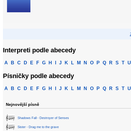
Interpreti podle abecedy
A
B
C
D
E
F
G
H
I
J
K
L
M
N
O
P
Q
R
S
T
U
Písničky podle abecedy
A
B
C
D
E
F
G
H
I
J
K
L
M
N
O
P
Q
R
S
T
U
Nejnovější písně
Shadows Fall - Destroyer of Senses
Sister - Drag me to the grave