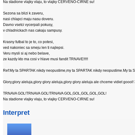
Na stadione vlajky vlaju, to vlajky CERVENO-CIRNE su!
Sezona sa blizi k zaveru,
nasi chlapci maju nasu doveru.
Davno vsetci vycerpali pokusy,
v chladnickach nas cakaju sampusy.
Krasny futbal to je to, co potesi,
ved nakoniec sa smeju len ti najlepsi.
Veru mysli si aj nebo belave,
ze kazdy kto ma cosi v hlave musi fandit TRNAVE!!!!!
Ref:My ta SPARTAK nikdy neopustime,my ta SPARTAK nikdy neopustime.My ta S
Glory,glory aleluja,glory glory aleluja,glory glory aleluja ale chceme vidiet goool!
TRNAVA GOL!TRNAVA GOL!TRNAVA GOL,GOL,GOL,GOL,GOL!
Na stadione vlajky vlaju, to vlajky CERVENO-CIRNE su!
Interpret