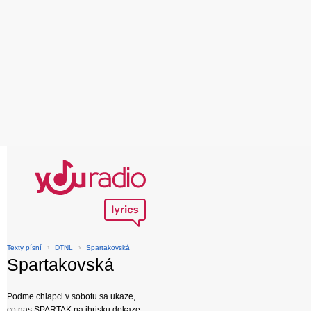
Texty písní
›
DTNL
›
Spartakovská
Spartakovská
Podme chlapci v sobotu sa ukaze,
co nas SPARTAK na ihrisku dokaze.