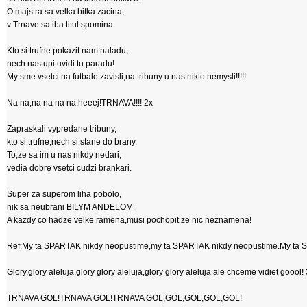
O majstra sa velka bitka zacina,
v Trnave sa iba titul spomina.
Kto si trufne pokazit nam naladu,
nech nastupi uvidi tu paradu!
My sme vsetci na futbale zavisli,na tribuny u nas nikto nemysli!!!!!
Na na,na na na na,heeej!TRNAVA!!!! 2x
Zapraskali vypredane tribuny,
kto si trufne,nech si stane do brany.
To,ze sa im u nas nikdy nedari,
vedia dobre vsetci cudzi brankari.
Super za superom liha pobolo,
nik sa neubrani BILYM ANDELOM.
A kazdy co hadze velke ramena,musi pochopit ze nic neznamena!
Ref:My ta SPARTAK nikdy neopustime,my ta SPARTAK nikdy neopustime.My ta S
Glory,glory aleluja,glory glory aleluja,glory glory aleluja ale chceme vidiet goool!
TRNAVA GOL!TRNAVA GOL!TRNAVA GOL,GOL,GOL,GOL,GOL!