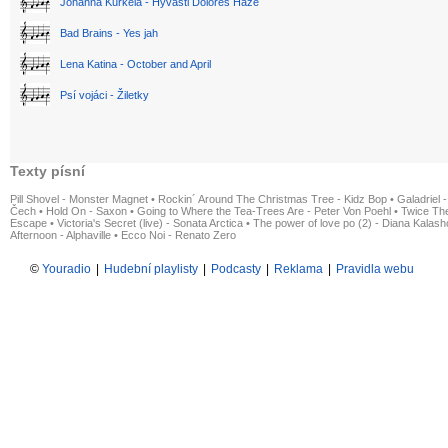
Johanna Kurkela - Hyvästi Dolores Haze
Bad Brains - Yes jah
Lena Katina - October and April
Psí vojáci - Žiletky
Texty písní
Pill Shovel - Monster Magnet
•
Rockin´ Around The Christmas Tree - Kidz Bop
•
Galadriel -
Čech
•
Hold On - Saxon
•
Going to Where the Tea-Trees Are - Peter Von Poehl
•
Twice The
Escape
•
Victoria's Secret (live) - Sonata Arctica
•
The power of love po (2) - Diana Kalas
Afternoon - Alphaville
•
Ecco Noi - Renato Zero
©
Youradio
|
Hudební playlisty
|
Podcasty
|
Reklama
|
Pravidla webu