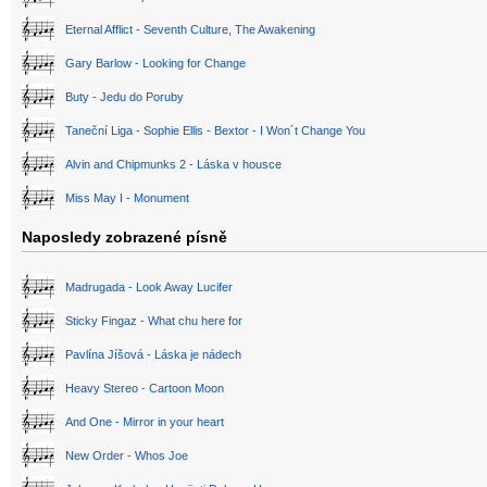
Eternal Afflict - Seventh Culture, The Awakening
Gary Barlow - Looking for Change
Buty - Jedu do Poruby
Taneční Liga - Sophie Ellis - Bextor - I Won´t Change You
Alvin and Chipmunks 2 - Láska v housce
Miss May I - Monument
Naposledy zobrazené písně
Madrugada - Look Away Lucifer
Sticky Fingaz - What chu here for
Pavlína Jíšová - Láska je nádech
Heavy Stereo - Cartoon Moon
And One - Mirror in your heart
New Order - Whos Joe