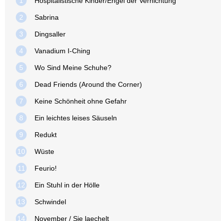
1
Hospitalistische Kinder/Engel der Vernichtung
2
Sabrina
3
Dingsaller
4
Vanadium I-Ching
5
Wo Sind Meine Schuhe?
6
Dead Friends (Around the Corner)
7
Keine Schönheit ohne Gefahr
8
Ein leichtes leises Säuseln
9
Redukt
10
Wüste
11
Feurio!
12
Ein Stuhl in der Hölle
13
Schwindel
14
November / Sie laechelt