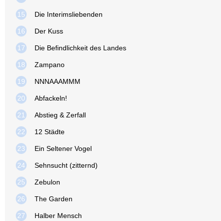
15
Die Interimsliebenden
16
Der Kuss
17
Die Befindlichkeit des Landes
18
Zampano
19
NNNAAAMMM
20
Abfackeln!
21
Abstieg & Zerfall
22
12 Städte
23
Ein Seltener Vogel
24
Sehnsucht (zitternd)
25
Zebulon
26
The Garden
27
Halber Mensch