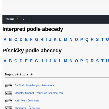
Strana
1
2
3
Interpreti podle abecedy
A
B
C
D
E
F
G
H
I
J
K
L
M
N
O
P
Q
R
S
T
U
Písničky podle abecedy
A
B
C
D
E
F
G
H
I
J
K
L
M
N
O
P
Q
R
S
T
U
Nejnovější písně
D - Akaki hitsuji ni yoru bansankai
Monster Magnet - Your Lies Become You
Kali - Viem čo chcem
Khomator - Šepot ulic