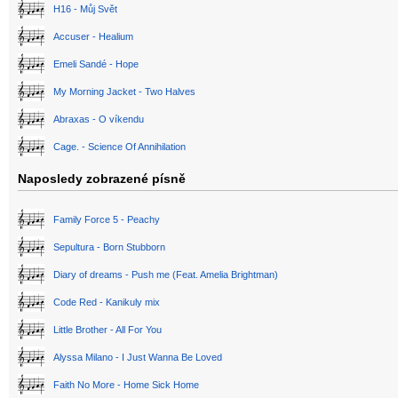
H16 - Můj Svět
Accuser - Healium
Emeli Sandé - Hope
My Morning Jacket - Two Halves
Abraxas - O víkendu
Cage. - Science Of Annihilation
Naposledy zobrazené písně
Family Force 5 - Peachy
Sepultura - Born Stubborn
Diary of dreams - Push me (Feat. Amelia Brightman)
Code Red - Kanikuly mix
Little Brother - All For You
Alyssa Milano - I Just Wanna Be Loved
Faith No More - Home Sick Home