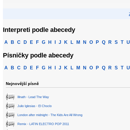
Interpreti podle abecedy
A
B
C
D
E
F
G
H
I
J
K
L
M
N
O
P
Q
R
S
T
U
Písničky podle abecedy
A
B
C
D
E
F
G
H
I
J
K
L
M
N
O
P
Q
R
S
T
U
Nejnovější písně
Illnath - Lead The Way
Julio Iglesias - El Choclo
London after midnight - The Kids Are All Wrong
Remix - LATIN ELECTRO POP 2011