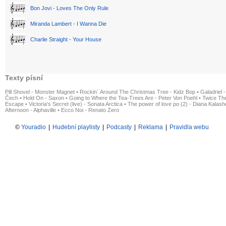
Bon Jovi - Loves The Only Rule
Miranda Lambert - I Wanna Die
Charlie Straight - Your House
Texty písní
Pill Shovel - Monster Magnet
•
Rockin´ Around The Christmas Tree - Kidz Bop
•
Galadriel -
Čech
•
Hold On - Saxon
•
Going to Where the Tea-Trees Are - Peter Von Poehl
•
Twice The
Escape
•
Victoria's Secret (live) - Sonata Arctica
•
The power of love po (2) - Diana Kalas
Afternoon - Alphaville
•
Ecco Noi - Renato Zero
©
Youradio
|
Hudební playlisty
|
Podcasty
|
Reklama
|
Pravidla webu