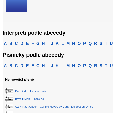
Interpreti podle abecedy
A
B
C
D
E
F
G
H
I
J
K
L
M
N
O
P
Q
R
S
T
U
Písničky podle abecedy
A
B
C
D
E
F
G
H
I
J
K
L
M
N
O
P
Q
R
S
T
U
Nejnovější písně
Dan Bárta - Eleisure Suite
Boyz II Men - Thank You
Carly Rae Jepsen - Call Me Maybe by Carly Rae Jepsen Lyrics