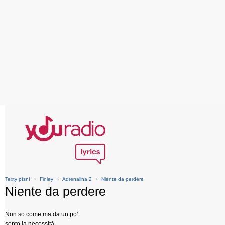
Texty písní
›
Finley
›
Adrenalina 2
›
Niente da perdere
Niente da perdere
Non so come ma da un po'
sento la necessità