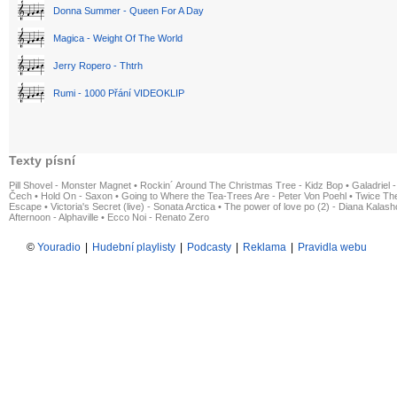
Donna Summer - Queen For A Day
Magica - Weight Of The World
Jerry Ropero - Thtrh
Rumi - 1000 Přání VIDEOKLIP
Texty písní
Pill Shovel - Monster Magnet
•
Rockin´ Around The Christmas Tree - Kidz Bop
•
Galadriel -
Čech
•
Hold On - Saxon
•
Going to Where the Tea-Trees Are - Peter Von Poehl
•
Twice The
Escape
•
Victoria's Secret (live) - Sonata Arctica
•
The power of love po (2) - Diana Kalas
Afternoon - Alphaville
•
Ecco Noi - Renato Zero
©
Youradio
|
Hudební playlisty
|
Podcasty
|
Reklama
|
Pravidla webu