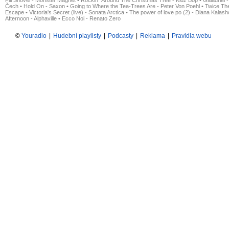
Pill Shovel - Monster Magnet
•
Rockin´ Around The Christmas Tree - Kidz Bop
•
Galadriel -
Čech
•
Hold On - Saxon
•
Going to Where the Tea-Trees Are - Peter Von Poehl
•
Twice The
Escape
•
Victoria's Secret (live) - Sonata Arctica
•
The power of love po (2) - Diana Kalas
Afternoon - Alphaville
•
Ecco Noi - Renato Zero
©
Youradio
|
Hudební playlisty
|
Podcasty
|
Reklama
|
Pravidla webu