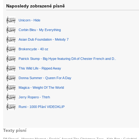
Naposledy zobrazené písně
Unicorn - Hide
Corbin Bleu - My Everything
Asian Dub Foundation - Melody 7
Brokencyde - 40 oz
Patrick Stump - Big Hype featuring DA of Chester French and D..
This Wild Life - Ripped Away
Donna Summer - Queen For A Day
Magica - Weight Of The World
Jerry Ropero - Thtrh
Rumi - 1000 Přání VIDEOKLIP
Texty písní