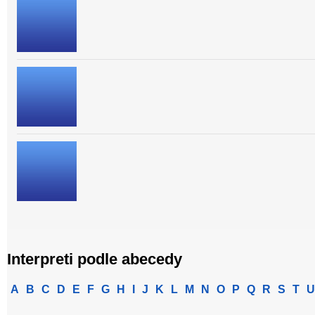
Interpreti podle abecedy
A
B
C
D
E
F
G
H
I
J
K
L
M
N
O
P
Q
R
S
T
U