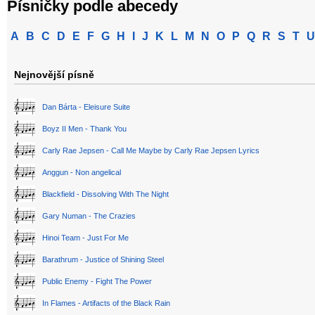
Písničky podle abecedy
A
B
C
D
E
F
G
H
I
J
K
L
M
N
O
P
Q
R
S
T
U
Nejnovější písně
Dan Bárta - Eleisure Suite
Boyz II Men - Thank You
Carly Rae Jepsen - Call Me Maybe by Carly Rae Jepsen Lyrics
Anggun - Non angelical
Blackfield - Dissolving With The Night
Gary Numan - The Crazies
Hinoi Team - Just For Me
Barathrum - Justice of Shining Steel
Public Enemy - Fight The Power
In Flames - Artifacts of the Black Rain