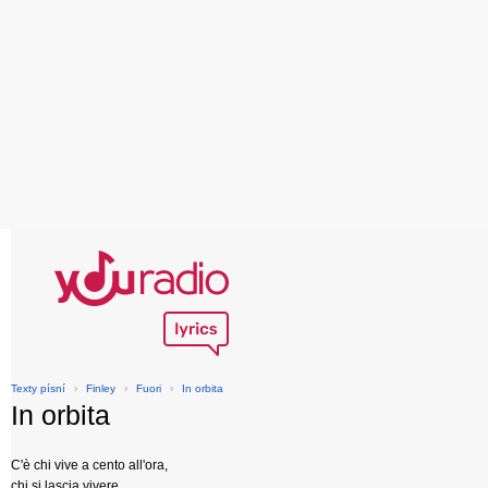
Texty písní
›
Finley
›
Fuori
›
In orbita
In orbita
C'è chi vive a cento all'ora,
chi si lascia vivere,