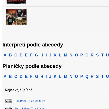
Interpreti podle abecedy
A
B
C
D
E
F
G
H
I
J
K
L
M
N
O
P
Q
R
S
T
U
Písničky podle abecedy
A
B
C
D
E
F
G
H
I
J
K
L
M
N
O
P
Q
R
S
T
U
Nejnovější písně
Dan Bárta - Eleisure Suite
Boyz II Men - Thank You