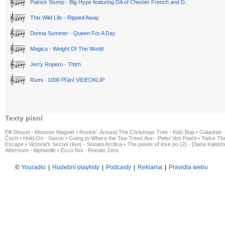
Patrick Stump - Big Hype featuring DA of Chester French and D..
This Wild Life - Ripped Away
Donna Summer - Queen For A Day
Magica - Weight Of The World
Jerry Ropero - Thtrh
Rumi - 1000 Přání VIDEOKLIP
Texty písní
Pill Shovel - Monster Magnet
•
Rockin´ Around The Christmas Tree - Kidz Bop
•
Galadriel -
Čech
•
Hold On - Saxon
•
Going to Where the Tea-Trees Are - Peter Von Poehl
•
Twice The
Escape
•
Victoria's Secret (live) - Sonata Arctica
•
The power of love po (2) - Diana Kalas
Afternoon - Alphaville
•
Ecco Noi - Renato Zero
©
Youradio
|
Hudební playlisty
|
Podcasty
|
Reklama
|
Pravidla webu