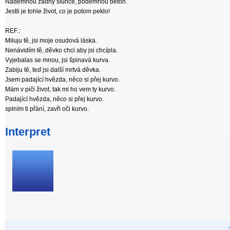
Nademnou žádný slunce, podemnou beton.
Jestli je tohle život, co je potom peklo!
REF.:
Miluju tě, jsi moje osudová láska.
Nenávidím tě, děvko chci aby jsi chcípla.
Vyjebalas se mnou, jsi špinavá kurva.
Zabiju tě, teď jsi další mrtvá děvka.
Jsem padající hvězda, něco si přej kurvo.
Mám v piči život, tak mi ho vem ty kurvo.
Padající hvězda, něco si přej kurvo.
splním ti přání, zavři oči kurvo.
Interpret