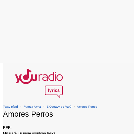
Texty písní
›
Fuerza Arma
›
Z Ostravy do Varů
›
Amores Perros
Amores Perros
REF.:
Miluju tě, jsi moje osudová láska.