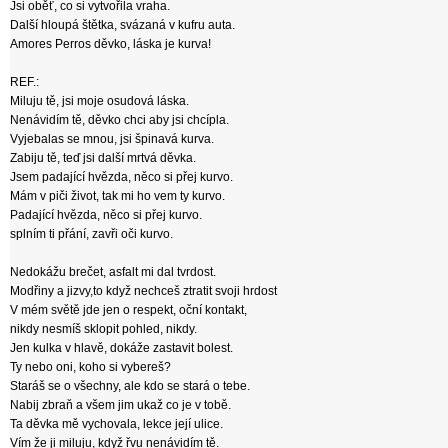
Jsi oběť, co si vytvořila vraha.
Další hloupá štětka, svázaná v kufru auta.
Amores Perros děvko, láska je kurva!
REF.:
Miluju tě, jsi moje osudová láska.
Nenávidím tě, děvko chci aby jsi chcípla.
Vyjebalas se mnou, jsi špinavá kurva.
Zabiju tě, teď jsi další mrtvá děvka.
Jsem padající hvězda, něco si přej kurvo.
Mám v piči život, tak mi ho vem ty kurvo.
Padající hvězda, něco si přej kurvo.
splním ti přání, zavři oči kurvo.
Nedokážu brečet, asfalt mi dal tvrdost.
Modřiny a jizvy,to když nechceš ztratit svoji hrdost
V mém světě jde jen o respekt, oční kontakt,
nikdy nesmíš sklopit pohled, nikdy.
Jen kulka v hlavě, dokáže zastavit bolest.
Ty nebo oni, koho si vybereš?
Staráš se o všechny, ale kdo se stará o tebe.
Nabij zbraň a všem jim ukaž co je v tobě.
Ta děvka mě vychovala, lekce její ulice.
Vím že ji miluju, když řvu nenávidím tě.