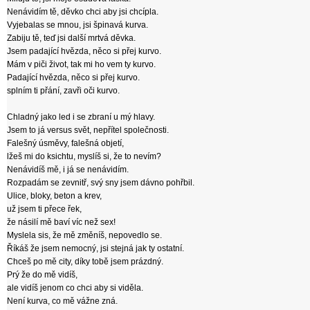
Nenávidím tě, děvko chci aby jsi chcípla.
Vyjebalas se mnou, jsi špinavá kurva.
Zabiju tě, teď jsi další mrtvá děvka.
Jsem padající hvězda, něco si přej kurvo.
Mám v piči život, tak mi ho vem ty kurvo.
Padající hvězda, něco si přej kurvo.
splním ti přání, zavři oči kurvo.
Chladný jako led i se zbraní u mý hlavy.
Jsem to já versus svět, nepřítel společnosti.
Falešný úsměvy, falešná objetí,
lžeš mi do ksichtu, myslíš si, že to nevím?
Nenávidíš mě, i já se nenávidím.
Rozpadám se zevnitř, svý sny jsem dávno pohřbil.
Ulice, bloky, beton a krev,
už jsem ti přece řek,
že násilí mě baví víc než sex!
Myslela sis, že mě změníš, nepovedlo se.
Říkáš že jsem nemocný, jsi stejná jak ty ostatní.
Chceš po mě city, díky tobě jsem prázdný.
Prý že do mě vidíš,
ale vidíš jenom co chci aby si viděla.
Není kurva, co mě vážne zná.