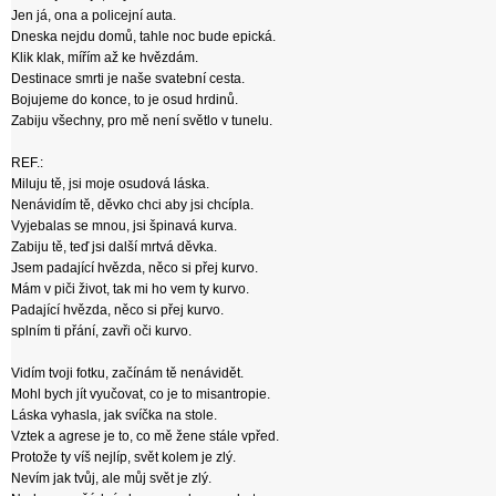
Jen já, ona a policejní auta.
Dneska nejdu domů, tahle noc bude epická.
Klik klak, mířím až ke hvězdám.
Destinace smrti je naše svatební cesta.
Bojujeme do konce, to je osud hrdinů.
Zabiju všechny, pro mě není světlo v tunelu.
REF.:
Miluju tě, jsi moje osudová láska.
Nenávidím tě, děvko chci aby jsi chcípla.
Vyjebalas se mnou, jsi špinavá kurva.
Zabiju tě, teď jsi další mrtvá děvka.
Jsem padající hvězda, něco si přej kurvo.
Mám v piči život, tak mi ho vem ty kurvo.
Padající hvězda, něco si přej kurvo.
splním ti přání, zavři oči kurvo.
Vidím tvoji fotku, začínám tě nenávidět.
Mohl bych jít vyučovat, co je to misantropie.
Láska vyhasla, jak svíčka na stole.
Vztek a agrese je to, co mě žene stále vpřed.
Protože ty víš nejlíp, svět kolem je zlý.
Nevím jak tvůj, ale můj svět je zlý.