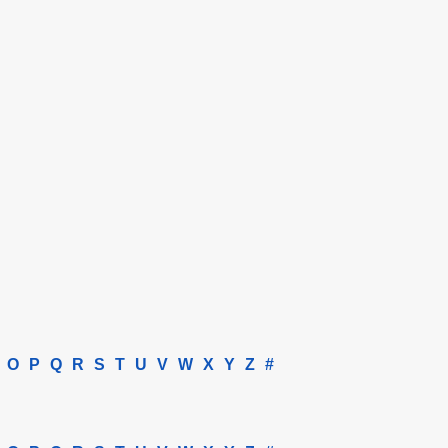
O
P
Q
R
S
T
U
V
W
X
Y
Z
#