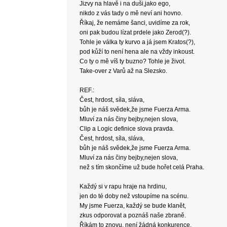
Jizvy na hlavě i na duši,jako ego,
nikdo z vás tady o mě neví ani hovno.
Říkaj, že nemáme šanci, uvidíme za rok,
oni pak budou lízat prdele jako Zerod(?).
Tohle je válka ty kurvo a já jsem Kratos(?),
pod kůží to není hena ale na vždy inkoust.
Co ty o mě víš ty buzno? Tohle je život.
Take-over z Varů až na Slezsko.
REF.:
Čest, hrdost, síla, sláva,
bůh je náš svědek,že jsme Fuerza Arma.
Mluví za nás činy bejby,nejen slova,
Clip a Logic definice slova pravda.
Čest, hrdost, síla, sláva,
bůh je náš svědek,že jsme Fuerza Arma.
Mluví za nás činy bejby,nejen slova,
než s tím skončíme už bude hořet celá Praha.
Každý si v rapu hraje na hrdinu,
jen do té doby než vstoupíme na scénu.
My jsme Fuerza, každý se bude klanět,
zkus odporovat a poznáš naše zbraně.
Říkám to znovu, není žádná konkurence,