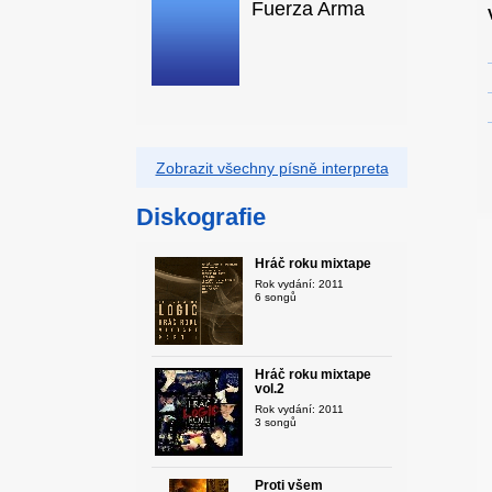
Fuerza Arma
Zobrazit všechny písně interpreta
Diskografie
Hráč roku mixtape
Rok vydání: 2011
6 songů
Hráč roku mixtape
vol.2
Rok vydání: 2011
3 songů
Proti všem