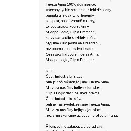
Fuerza Arma 100% dominance.
Všechny rychle smeteme, z téhleté scény,
pamatuju je dva, žijící legendy.
Respekt, násilí, zbraně a kurvy,
to jsou značky Fuerzy Army.
Mixtape Logic, Clip a Pretorian,
kurvy pamatujte si tyhlety jména.
My jsme číslo jedna ve street rapu,
rozjebeme tebe i tu tvojí kundu.
Ostravský hardcore, Fuerza Arma,
Mixtape Logic, Clip a Pretorian.
REF.:
Čest, hrdost, síla, sláva,
bůh je náš svědek,že jsme Fuerza Arma.
Mluví za nás činy bejby,nejen slova,
Clip a Logic definice slova pravda.
Čest, hrdost, síla, sláva,
bůh je náš svědek,že jsme Fuerza Arma.
Mluví za nás činy bejby,nejen slova,
než s tím skončíme už bude hořet celá Praha.
Říkají, že mě zabijou, ale pořád žiju,