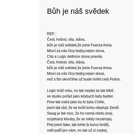
Bůh je náš svědek
REF.:
Čest, hrdost, síla, sláva,
bůh je náš svědek,že jsme Fuerza Arma.
Mluví za nás činy bejby,nejen slova,
Clip a Logic definice slova pravda.
Čest, hrdost, síla, sláva,
bůh je náš svědek,že jsme Fuerza Arma.
Mluví za nás činy bejby,nejen slova,
než s tím skončíme už bude hořet celá Praha.
Logic hráč roku, no tak neptej se tak blbě,
ve studiu pořád jako kdybych tady bydlel.
Flow tak ostrá jako by to byla Chille,
jsem tak rád, že se kvůli tomu otepluje Země.
Swag je tak moc, že ho nemá nikdo jinej,
rozjebaný klouby, že se nikdy nezahojej.
Prej jsem fake, tak tohle ty kurvy tvrděj,
svět patří jen nám, no tak už si zvykej.