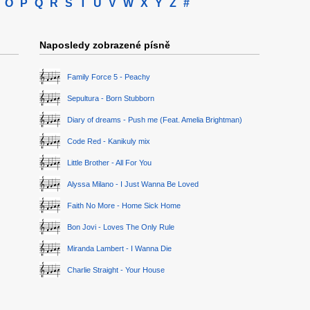
O
P
Q
R
S
T
U
V
W
X
Y
Z
#
Naposledy zobrazené písně
Family Force 5 - Peachy
Sepultura - Born Stubborn
Diary of dreams - Push me (Feat. Amelia Brightman)
Code Red - Kanikuly mix
Little Brother - All For You
Alyssa Milano - I Just Wanna Be Loved
Faith No More - Home Sick Home
Bon Jovi - Loves The Only Rule
Miranda Lambert - I Wanna Die
Charlie Straight - Your House