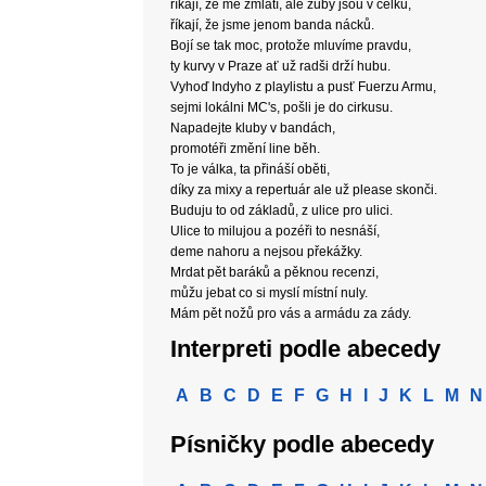
říkají, že mě zmlátí, ale zuby jsou v celku,
říkají, že jsme jenom banda nácků.
Bojí se tak moc, protože mluvíme pravdu,
ty kurvy v Praze ať už radši drží hubu.
Vyhoď Indyho z playlistu a pusť Fuerzu Armu,
sejmi lokálni MC's, pošli je do cirkusu.
Napadejte kluby v bandách,
promotéři změní line běh.
To je válka, ta přináší oběti,
díky za mixy a repertuár ale už please skonči.
Buduju to od základů, z ulice pro ulici.
Ulice to milujou a pozéři to nesnáší,
deme nahoru a nejsou překážky.
Mrdat pět baráků a pěknou recenzi,
můžu jebat co si myslí místní nuly.
Mám pět nožů pro vás a armádu za zády.
Interpreti podle abecedy
A
B
C
D
E
F
G
H
I
J
K
L
M
N
Písničky podle abecedy