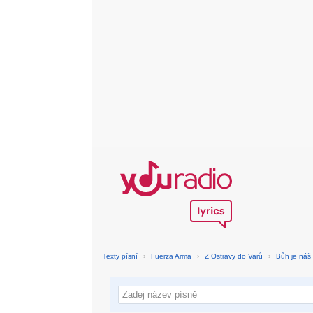
Texty písní
›
Fuerza Arma
›
Z Ostravy do Varů
›
Bůh je náš