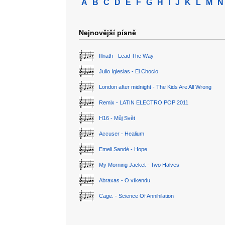
A
B
C
D
E
F
G
H
I
J
K
L
M
N
Nejnovější písně
Illnath - Lead The Way
Julio Iglesias - El Choclo
London after midnight - The Kids Are All Wrong
Remix - LATIN ELECTRO POP 2011
H16 - Můj Svět
Accuser - Healium
Emeli Sandé - Hope
My Morning Jacket - Two Halves
Abraxas - O víkendu
Cage. - Science Of Annihilation