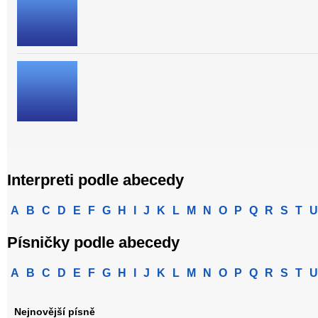
Interpreti podle abecedy
A
B
C
D
E
F
G
H
I
J
K
L
M
N
O
P
Q
R
S
T
U
Písničky podle abecedy
A
B
C
D
E
F
G
H
I
J
K
L
M
N
O
P
Q
R
S
T
U
Nejnovější písně