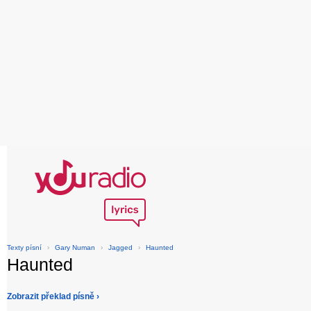
Texty písní
›
Gary Numan
›
Jagged
›
Haunted
Haunted
Zobrazit překlad písně ›