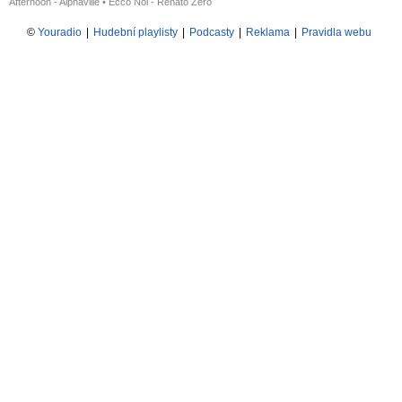
Afternoon - Alphaville
•
Ecco Noi - Renato Zero
©
Youradio
|
Hudební playlisty
|
Podcasty
|
Reklama
|
Pravidla webu