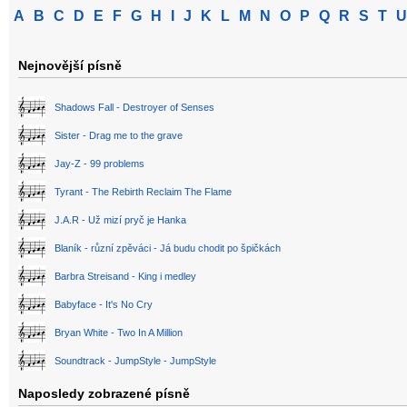
A
B
C
D
E
F
G
H
I
J
K
L
M
N
O
P
Q
R
S
T
U
Nejnovější písně
Shadows Fall - Destroyer of Senses
Sister - Drag me to the grave
Jay-Z - 99 problems
Tyrant - The Rebirth Reclaim The Flame
J.A.R - Už mizí pryč je Hanka
Blaník - různí zpěváci - Já budu chodit po špičkách
Barbra Streisand - King i medley
Babyface - It's No Cry
Bryan White - Two In A Million
Soundtrack - JumpStyle - JumpStyle
Naposledy zobrazené písně