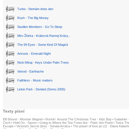
Turbo - Nemám dnes den
Rush - The Big Money
Swollen Members - Go To Sleep
Miro Žbirka - Královná Rannej Krásy...
The 69 Eyes - Some Kind Of Magick
Artrosis - Emerald Night
Nicki Minaj - Keys Under Palm Trees
Voivod - Earthache
Faithless - Music matters
Linkin Park - Divided (Demo 2005)
Texty písní
Pill Shovel - Monster Magnet
•
Rockin´ Around The Christmas Tree - Kidz Bop
•
Galadriel -
Čech
•
Hold On - Saxon
•
Going to Where the Tea-Trees Are - Peter Von Poehl
•
Twice The
Escape
•
Victoria's Secret (live) - Sonata Arctica
•
The power of love po (2) - Diana Kalas