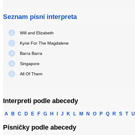
Seznam písní interpreta
1
Will and Elizabeth
2
Kyrie For The Magdalene
3
Barra Barra
4
Singapore
5
All Of Them
Interpreti podle abecedy
A
B
C
D
E
F
G
H
I
J
K
L
M
N
O
P
Q
R
S
T
U
Písničky podle abecedy