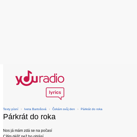
Texty písní
›
Iveta Bartošová
›
Čekám svůj den
›
Párkrát do roka
Párkrát do roka
Nos já mám zdá se na počasí
Cítím déšť než ho ohlásí