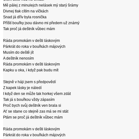
Mě pálej z minulejch nelásek mý starý šrámy
Divnej tlak cítím na víčkách
Snad já dřív byla rosnička
Příští bouřky jsou dávno mi předem už známý
Tak proč já deštník vůbec mám
Ráda promokám v dešti láskovým
Párkrát do roka v bouřkách májových
Musím do deště jít
A deštník nenosím
Ráda promokám v dešti láskovým
Kapku u oka, i když pak budu mít
Stejně v háji jsem s předpovědí
Z kapek lásky je náledí
I když den se může tak horkej všem zdát
Tak já s bouřkou vždy zápasím
Proč bych svůj deštník ven brala si
Ať se stane co stejně zas má se mi stát
Ptám se proč já deštník vůbec mám
Ráda promokám v dešti láskovým
Párkrát do roka v bouřkách májových