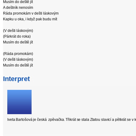
Musím do deště jít
A deštník nenosím
Ráda promokám v dešti láskovým
Kapku u oka, i když pak budu mít
(V dešti láskovým)
(Párkrát do roka)
Musím do deště jít
(Ráda promokám)
(V dešti láskovým)
Musím do deště jít
Interpret
Iveta Bartošová je česká zpěvačka. Třikrát se stala Zlatou slavicí a pětkrát se v 