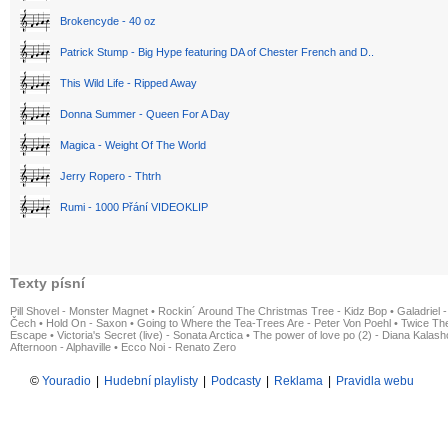
Brokencyde - 40 oz
Patrick Stump - Big Hype featuring DA of Chester French and D..
This Wild Life - Ripped Away
Donna Summer - Queen For A Day
Magica - Weight Of The World
Jerry Ropero - Thtrh
Rumi - 1000 Přání VIDEOKLIP
Texty písní
Pill Shovel - Monster Magnet
•
Rockin´ Around The Christmas Tree - Kidz Bop
•
Galadriel -
Čech
•
Hold On - Saxon
•
Going to Where the Tea-Trees Are - Peter Von Poehl
•
Twice The
Escape
•
Victoria's Secret (live) - Sonata Arctica
•
The power of love po (2) - Diana Kalas
Afternoon - Alphaville
•
Ecco Noi - Renato Zero
©
Youradio
|
Hudební playlisty
|
Podcasty
|
Reklama
|
Pravidla webu