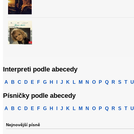
Interpreti podle abecedy
A
B
C
D
E
F
G
H
I
J
K
L
M
N
O
P
Q
R
S
T
U
Písničky podle abecedy
A
B
C
D
E
F
G
H
I
J
K
L
M
N
O
P
Q
R
S
T
U
Nejnovější písně