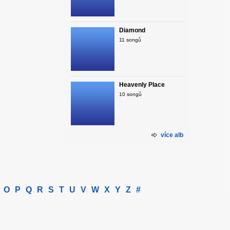
Diamond
11 songů
Heavenly Place
10 songů
více alb
O
P
Q
R
S
T
U
V
W
X
Y
Z
#