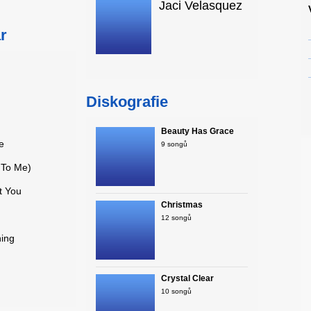
Jaci Velasquez
r
Diskografie
Beauty Has Grace
e
9 songů
 To Me)
t You
Christmas
12 songů
hing
Crystal Clear
10 songů