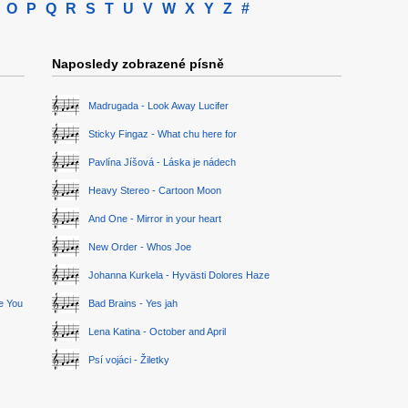
O
P
Q
R
S
T
U
V
W
X
Y
Z
#
Naposledy zobrazené písně
Madrugada - Look Away Lucifer
Sticky Fingaz - What chu here for
Pavlína Jíšová - Láska je nádech
Heavy Stereo - Cartoon Moon
And One - Mirror in your heart
New Order - Whos Joe
Johanna Kurkela - Hyvästi Dolores Haze
ge You
Bad Brains - Yes jah
Lena Katina - October and April
Psí vojáci - Žiletky