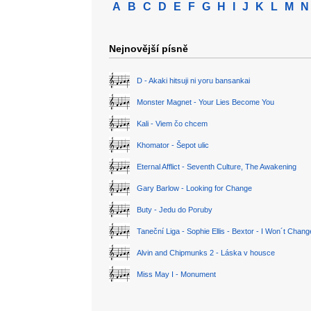
A
B
C
D
E
F
G
H
I
J
K
L
M
N
Nejnovější písně
D - Akaki hitsuji ni yoru bansankai
Monster Magnet - Your Lies Become You
Kali - Viem čo chcem
Khomator - Šepot ulic
Eternal Afflict - Seventh Culture, The Awakening
Gary Barlow - Looking for Change
Buty - Jedu do Poruby
Taneční Liga - Sophie Ellis - Bextor - I Won´t Chan
Alvin and Chipmunks 2 - Láska v housce
Miss May I - Monument