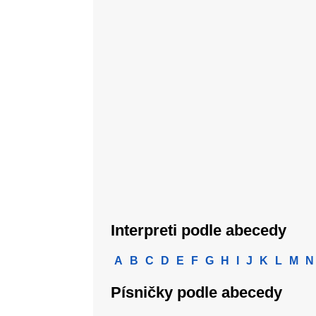
Interpreti podle abecedy
A
B
C
D
E
F
G
H
I
J
K
L
M
N
Písničky podle abecedy