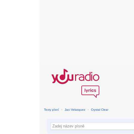
Texty písní
›
Jaci Velasquez
›
Crystal Clear