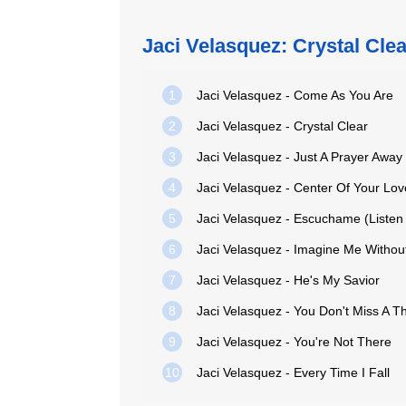
Jaci Velasquez: Crystal Clea
1
Jaci Velasquez - Come As You Are
2
Jaci Velasquez - Crystal Clear
3
Jaci Velasquez - Just A Prayer Away
4
Jaci Velasquez - Center Of Your Lov
5
Jaci Velasquez - Escuchame (Listen
6
Jaci Velasquez - Imagine Me Withou
7
Jaci Velasquez - He's My Savior
8
Jaci Velasquez - You Don't Miss A T
9
Jaci Velasquez - You're Not There
10
Jaci Velasquez - Every Time I Fall