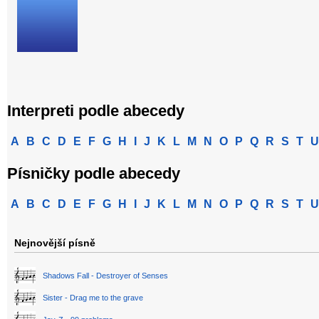
Interpreti podle abecedy
A
B
C
D
E
F
G
H
I
J
K
L
M
N
O
P
Q
R
S
T
U
Písničky podle abecedy
A
B
C
D
E
F
G
H
I
J
K
L
M
N
O
P
Q
R
S
T
U
Nejnovější písně
Shadows Fall - Destroyer of Senses
Sister - Drag me to the grave