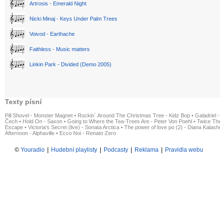
Artrosis - Emerald Night
Nicki Minaj - Keys Under Palm Trees
Voivod - Earthache
Faithless - Music matters
Linkin Park - Divided (Demo 2005)
Texty písní
Pill Shovel - Monster Magnet
•
Rockin´ Around The Christmas Tree - Kidz Bop
•
Galadriel -
Čech
•
Hold On - Saxon
•
Going to Where the Tea-Trees Are - Peter Von Poehl
•
Twice The
Escape
•
Victoria's Secret (live) - Sonata Arctica
•
The power of love po (2) - Diana Kalas
Afternoon - Alphaville
•
Ecco Noi - Renato Zero
©
Youradio
|
Hudební playlisty
|
Podcasty
|
Reklama
|
Pravidla webu