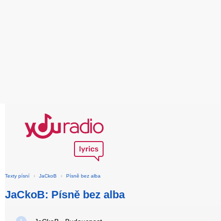
Texty písní
›
JaCkoB
›
Písně bez alba
JaCkoB: Písně bez alba