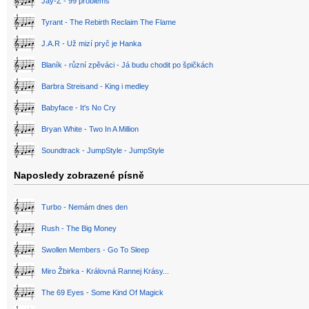
Jay-Z - 99 problems
Tyrant - The Rebirth Reclaim The Flame
J.A.R - Už mizí pryč je Hanka
Blaník - různí zpěváci - Já budu chodit po špičkách
Barbra Streisand - King i medley
Babyface - It's No Cry
Bryan White - Two In A Million
Soundtrack - JumpStyle - JumpStyle
Naposledy zobrazené písně
Turbo - Nemám dnes den
Rush - The Big Money
Swollen Members - Go To Sleep
Miro Žbirka - Královná Rannej Krásy...
The 69 Eyes - Some Kind Of Magick