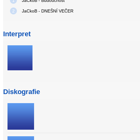
1
JaCkoB - Budoucnost
2
JaCkoB - DNEŠNÍ VEČER
Interpret
Diskografie