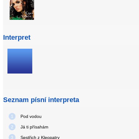
Interpret
Seznam písní interpreta
1
Pod vodou
2
Já ti přísahám
3
Sestřich z Kleopatry