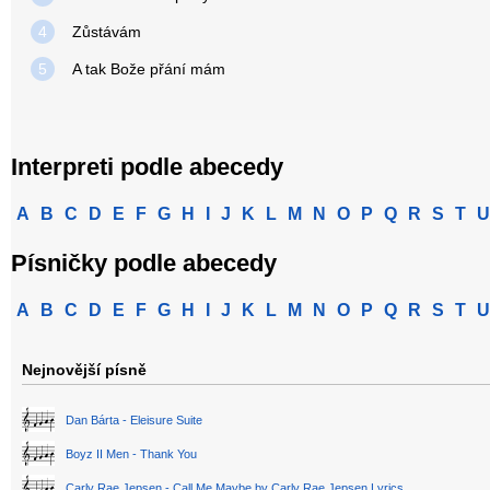
4
Zůstávám
5
A tak Bože přání mám
Interpreti podle abecedy
A
B
C
D
E
F
G
H
I
J
K
L
M
N
O
P
Q
R
S
T
U
Písničky podle abecedy
A
B
C
D
E
F
G
H
I
J
K
L
M
N
O
P
Q
R
S
T
U
Nejnovější písně
Dan Bárta - Eleisure Suite
Boyz II Men - Thank You
Carly Rae Jepsen - Call Me Maybe by Carly Rae Jepsen Lyrics