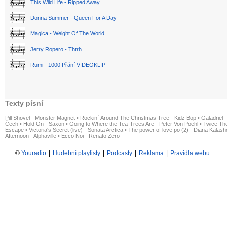
This Wild Life - Ripped Away
Donna Summer - Queen For A Day
Magica - Weight Of The World
Jerry Ropero - Thtrh
Rumi - 1000 Přání VIDEOKLIP
Texty písní
Pill Shovel - Monster Magnet
•
Rockin´ Around The Christmas Tree - Kidz Bop
•
Galadriel -
Čech
•
Hold On - Saxon
•
Going to Where the Tea-Trees Are - Peter Von Poehl
•
Twice The
Escape
•
Victoria's Secret (live) - Sonata Arctica
•
The power of love po (2) - Diana Kalas
Afternoon - Alphaville
•
Ecco Noi - Renato Zero
©
Youradio
|
Hudební playlisty
|
Podcasty
|
Reklama
|
Pravidla webu