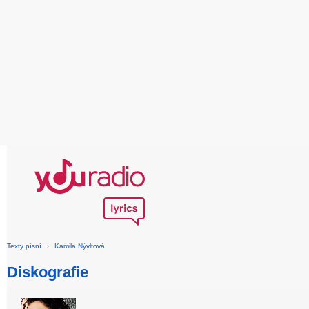
Texty písní
›
Kamila Nývltová
Diskografie