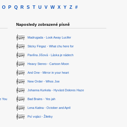
O
P
Q
R
S
T
U
V
W
X
Y
Z
#
Naposledy zobrazené písně
Madrugada - Look Away Lucifer
Sticky Fingaz - What chu here for
Pavlína Jíšová - Láska je nádech
Heavy Stereo - Cartoon Moon
And One - Mirror in your heart
New Order - Whos Joe
Johanna Kurkela - Hyvästi Dolores Haze
ge You
Bad Brains - Yes jah
Lena Katina - October and April
Psí vojáci - Žiletky