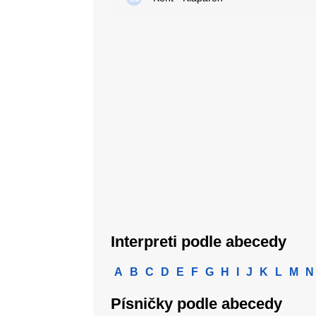
Interpreti podle abecedy
A
B
C
D
E
F
G
H
I
J
K
L
M
N
Písničky podle abecedy