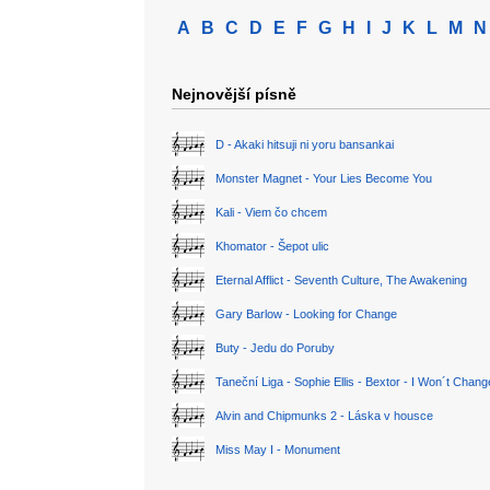
A
B
C
D
E
F
G
H
I
J
K
L
M
N
Nejnovější písně
D - Akaki hitsuji ni yoru bansankai
Monster Magnet - Your Lies Become You
Kali - Viem čo chcem
Khomator - Šepot ulic
Eternal Afflict - Seventh Culture, The Awakening
Gary Barlow - Looking for Change
Buty - Jedu do Poruby
Taneční Liga - Sophie Ellis - Bextor - I Won´t Chan
Alvin and Chipmunks 2 - Láska v housce
Miss May I - Monument