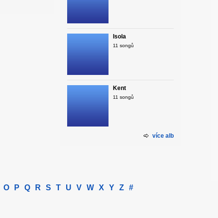
Isola
11 songů
Kent
11 songů
více alb
O
P
Q
R
S
T
U
V
W
X
Y
Z
#