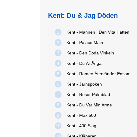
Kent: Du & Jag Döden
1
Kent - Mannen I Den Vita Hatten
2
Kent - Palace Main
3
Kent - Den Döda Vinkeln
4
Kent - Du Är Ånga
5
Kent - Romeo Återvänder Ensam
6
Kent - Järnspöken
7
Kent - Rosor Palmblad
8
Kent - Du Var Min Armé
9
Kent - Max 500
10
Kent - 400 Slag
11
Kent - Klåparen