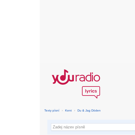
Texty písní
›
Kent
›
Du & Jag Döden