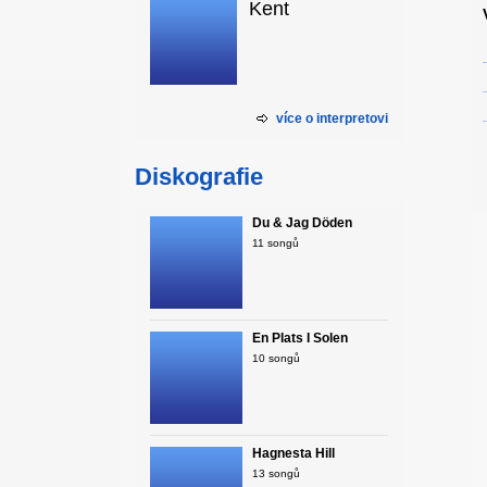
Kent
více o interpretovi
Diskografie
Du & Jag Döden
11 songů
En Plats I Solen
10 songů
Hagnesta Hill
13 songů