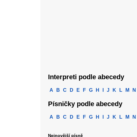
Interpreti podle abecedy
A
B
C
D
E
F
G
H
I
J
K
L
M
N
Písničky podle abecedy
A
B
C
D
E
F
G
H
I
J
K
L
M
N
Nejnovější písně