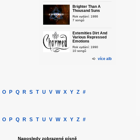
Brighter Than A
Thousand Suns
Rok vydání: 1986
7 songů
Extemities Dirt And
Various Repressed
Emotions
Rok vydání: 1990
10 songů
více alb
O
P
Q
R
S
T
U
V
W
X
Y
Z
#
O
P
Q
R
S
T
U
V
W
X
Y
Z
#
Naposledy zobrazené písně