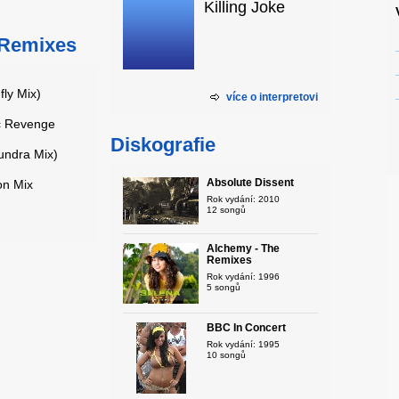
Killing Joke
 Remixes
ly Mix)
více o interpretovi
ic Revenge
Diskografie
undra Mix)
Absolute Dissent
on Mix
Rok vydání: 2010
12 songů
Alchemy - The
Remixes
Rok vydání: 1996
5 songů
BBC In Concert
Rok vydání: 1995
10 songů