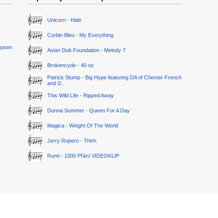
Unicorn - Hide
Corbin Bleu - My Everything
epsen
Asian Dub Foundation - Melody 7
Brokencyde - 40 oz
Patrick Stump - Big Hype featuring DA of Chester French
and D..
This Wild Life - Ripped Away
Donna Summer - Queen For A Day
Magica - Weight Of The World
Jerry Ropero - Thtrh
Rumi - 1000 Přání VIDEOKLIP