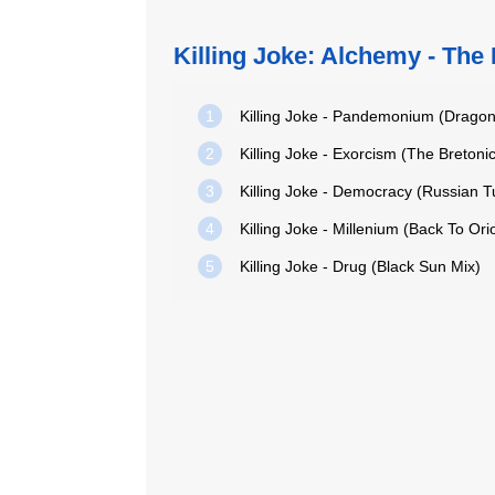
Killing Joke: Alchemy - The
1
Killing Joke - Pandemonium (Dragonf
2
Killing Joke - Exorcism (The Breton
3
Killing Joke - Democracy (Russian T
4
Killing Joke - Millenium (Back To Ori
5
Killing Joke - Drug (Black Sun Mix)