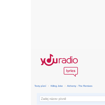
Texty písní
›
Killing Joke
›
Alchemy - The Remixes