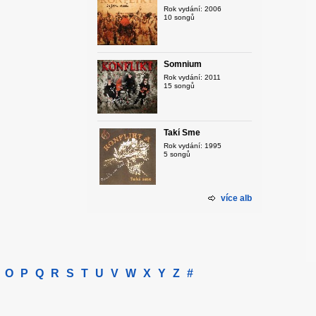
Rok vydání: 2006
10 songů
Somnium
Rok vydání: 2011
15 songů
Takí Sme
Rok vydání: 1995
5 songů
více alb
O
P
Q
R
S
T
U
V
W
X
Y
Z
#