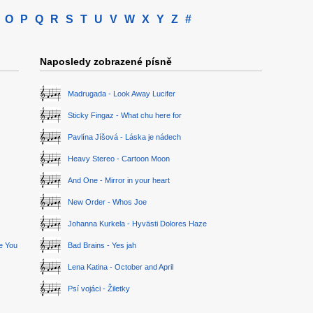
O
P
Q
R
S
T
U
V
W
X
Y
Z
#
Naposledy zobrazené písně
Madrugada - Look Away Lucifer
Sticky Fingaz - What chu here for
Pavlína Jíšová - Láska je nádech
Heavy Stereo - Cartoon Moon
And One - Mirror in your heart
New Order - Whos Joe
Johanna Kurkela - Hyvästi Dolores Haze
ge You
Bad Brains - Yes jah
Lena Katina - October and April
Psí vojáci - Žiletky