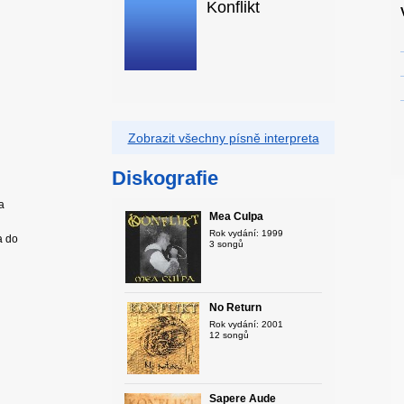
Konflikt
Zobrazit všechny písně interpreta
Diskografie
a
Mea Culpa
Rok vydání: 1999
a do
3 songů
No Return
Rok vydání: 2001
12 songů
Sapere Aude