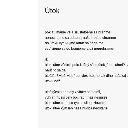
Útok
pokia3 máme vela síl, statoene sa bráňme
nenechajme sa udupať, našu hudbu chráňme
do útoku vyrukujme odbiť sa nedajme
veď vieme za eo bojujeme a už neprehráme
rf:
útok, útoe všetci spolu každý sám, útok, útoe, útoei? s
nauč to sa dá
útočiť už vieš, viesť boj vieš tiež, no tak dlho nečakaj 
útoku bež
útoč rýchlo pomaly z víhier sa neteš,
vyhrať musíš celý boj, radiť nás nesmieš
útok, útoe chop sa rýchlo silnej zbrane,
útok, útoe kým len naša hudba neostane