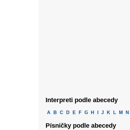
Interpreti podle abecedy
A
B
C
D
E
F
G
H
I
J
K
L
M
N
Písničky podle abecedy