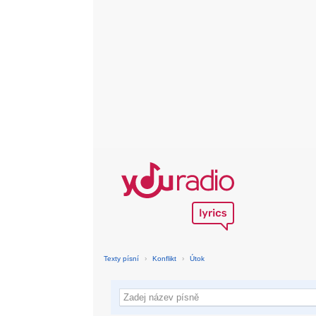
Texty písní
›
Konflikt
›
Útok