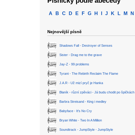
Písničky podle abecedy
A
B
C
D
E
F
G
H
I
J
K
L
M
N
Nejnovější písně
Shadows Fall - Destroyer of Senses
Sister - Drag me to the grave
Jay-Z - 99 problems
Tyrant - The Rebirth Reclaim The Flame
J.A.R - Už mizí pryč je Hanka
Blaník - různí zpěváci - Já budu chodit po špičkách
Barbra Streisand - King i medley
Babyface - It's No Cry
Bryan White - Two In A Million
Soundtrack - JumpStyle - JumpStyle