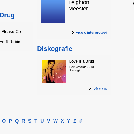
Leighton
Meester
 Drug
Leighton Meester - Christmas (Baby, Please Come Home)
více o interpretovi
Leighton Meester - Somebody To Love ft Robin Thicke
Diskografie
Love Is a Drug
Rok vydání: 2010
2 songů
více alb
O
P
Q
R
S
T
U
V
W
X
Y
Z
#