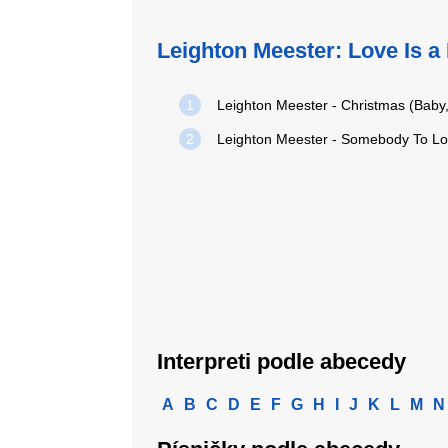
Leighton Meester: Love Is a
1
2
Interpreti podle abecedy
A
B
C
D
E
F
G
H
I
J
K
L
M
N