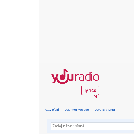
Texty písní
›
Leighton Meester
›
Love Is a Drug