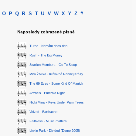
O
P
Q
R
S
T
U
V
W
X
Y
Z
#
Naposledy zobrazené písně
Turbo - Nemám dnes den
Rush - The Big Money
Swollen Members - Go To Sleep
Miro Žbirka - Královná Rannej Krásy...
The 69 Eyes - Some Kind Of Magick
Artrosis - Emerald Night
Nicki Minaj - Keys Under Palm Trees
Voivod - Earthache
Faithless - Music matters
Linkin Park - Divided (Demo 2005)