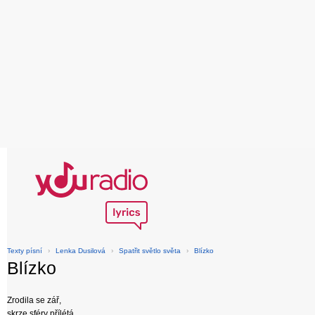
Texty písní
›
Lenka Dusilová
›
Spatřit světlo světa
›
Blízko
Blízko
Zrodila se zář,
skrze sféry přílétá,