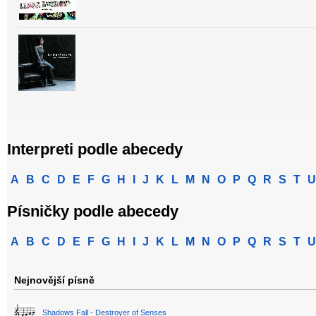
Interpreti podle abecedy
A
B
C
D
E
F
G
H
I
J
K
L
M
N
O
P
Q
R
S
T
U
Písničky podle abecedy
A
B
C
D
E
F
G
H
I
J
K
L
M
N
O
P
Q
R
S
T
U
Nejnovější písně
Shadows Fall - Destroyer of Senses