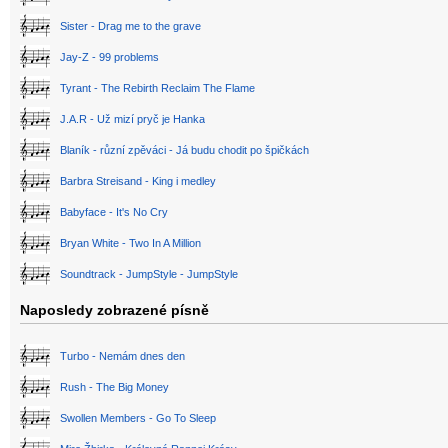
Sister - Drag me to the grave
Jay-Z - 99 problems
Tyrant - The Rebirth Reclaim The Flame
J.A.R - Už mizí pryč je Hanka
Blaník - různí zpěváci - Já budu chodit po špičkách
Barbra Streisand - King i medley
Babyface - It's No Cry
Bryan White - Two In A Million
Soundtrack - JumpStyle - JumpStyle
Naposledy zobrazené písně
Turbo - Nemám dnes den
Rush - The Big Money
Swollen Members - Go To Sleep