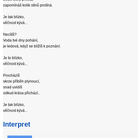
zapomínáš kolik stínů protíná.
Je tak blízko,
věčnost kývá...
Necítíš?
Voda tvé dny pohání,
je ledová, když se blížíš k poznání.
Je to blízko,
věčnost kývá...
Procházíš
skrze příběh plynoucí,
snad uvidíš
odkud krása přichází..
Je tak blízko,
věčnost kývá...
Interpret