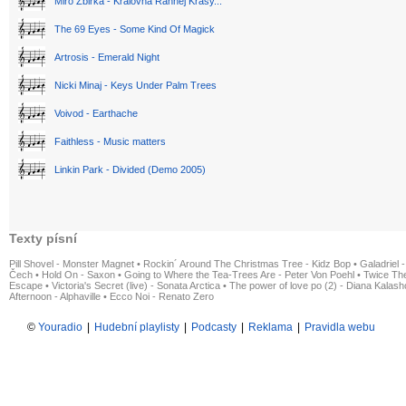
Miro Žbirka - Královná Rannej Krásy...
The 69 Eyes - Some Kind Of Magick
Artrosis - Emerald Night
Nicki Minaj - Keys Under Palm Trees
Voivod - Earthache
Faithless - Music matters
Linkin Park - Divided (Demo 2005)
Texty písní
Pill Shovel - Monster Magnet
•
Rockin´ Around The Christmas Tree - Kidz Bop
•
Galadriel -
Čech
•
Hold On - Saxon
•
Going to Where the Tea-Trees Are - Peter Von Poehl
•
Twice The
Escape
•
Victoria's Secret (live) - Sonata Arctica
•
The power of love po (2) - Diana Kalas
Afternoon - Alphaville
•
Ecco Noi - Renato Zero
©
Youradio
|
Hudební playlisty
|
Podcasty
|
Reklama
|
Pravidla webu