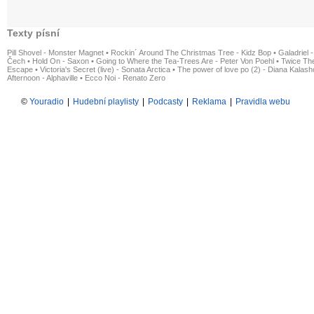
Texty písní
Pill Shovel - Monster Magnet
•
Rockin´ Around The Christmas Tree - Kidz Bop
•
Galadriel -
Čech
•
Hold On - Saxon
•
Going to Where the Tea-Trees Are - Peter Von Poehl
•
Twice The
Escape
•
Victoria's Secret (live) - Sonata Arctica
•
The power of love po (2) - Diana Kalas
Afternoon - Alphaville
•
Ecco Noi - Renato Zero
©
Youradio
|
Hudební playlisty
|
Podcasty
|
Reklama
|
Pravidla webu