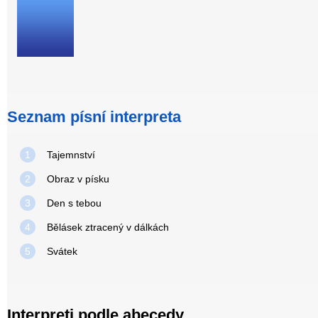
Seznam písní interpreta
1
Tajemnství
2
Obraz v písku
3
Den s tebou
4
Bělásek ztracený v dálkách
5
Svátek
Interpreti podle abecedy