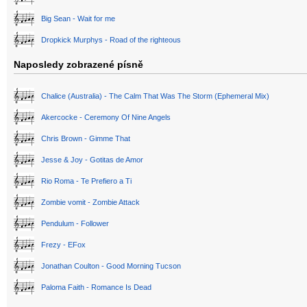
Big Sean - Wait for me
Dropkick Murphys - Road of the righteous
Naposledy zobrazené písně
Chalice (Australia) - The Calm That Was The Storm (Ephemeral Mix)
Akercocke - Ceremony Of Nine Angels
Chris Brown - Gimme That
Jesse & Joy - Gotitas de Amor
Rio Roma - Te Prefiero a Ti
Zombie vomit - Zombie Attack
Pendulum - Follower
Frezy - EFox
Jonathan Coulton - Good Morning Tucson
Paloma Faith - Romance Is Dead