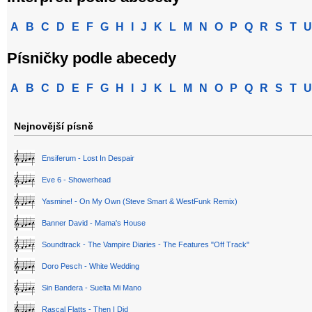
A
B
C
D
E
F
G
H
I
J
K
L
M
N
O
P
Q
R
S
T
U
Písničky podle abecedy
A
B
C
D
E
F
G
H
I
J
K
L
M
N
O
P
Q
R
S
T
U
Nejnovější písně
Ensiferum - Lost In Despair
Eve 6 - Showerhead
Yasmine! - On My Own (Steve Smart & WestFunk Remix)
Banner David - Mama's House
Soundtrack - The Vampire Diaries - The Features "Off Track"
Doro Pesch - White Wedding
Sin Bandera - Suelta Mi Mano
Rascal Flatts - Then I Did