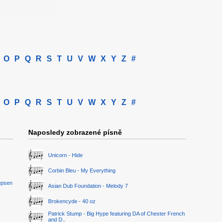
O
P
Q
R
S
T
U
V
W
X
Y
Z
#
O
P
Q
R
S
T
U
V
W
X
Y
Z
#
Naposledy zobrazené písně
Unicorn - Hide
Corbin Bleu - My Everything
epsen
Asian Dub Foundation - Melody 7
Brokencyde - 40 oz
Patrick Stump - Big Hype featuring DA of Chester French
and D..