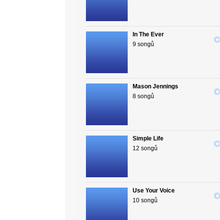
In The Ever
9 songů
Mason Jennings
8 songů
Simple Life
12 songů
Use Your Voice
10 songů