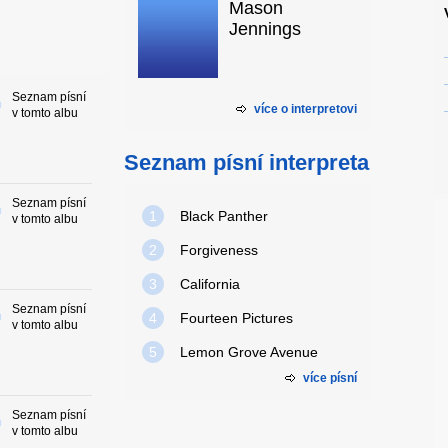
Mason
Jennings
Seznam písní
více o interpretovi
v tomto albu
Seznam písní interpreta
Seznam písní
1
Black Panther
v tomto albu
2
Forgiveness
3
California
Seznam písní
4
Fourteen Pictures
v tomto albu
5
Lemon Grove Avenue
více písní
Seznam písní
v tomto albu