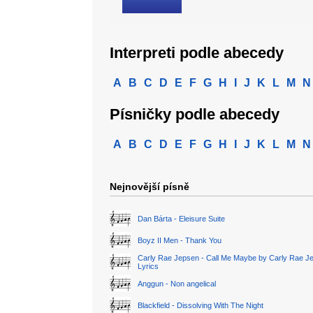
Interpreti podle abecedy
A
B
C
D
E
F
G
H
I
J
K
L
M
N
Písničky podle abecedy
A
B
C
D
E
F
G
H
I
J
K
L
M
N
Nejnovější písně
Dan Bárta - Eleisure Suite
Boyz II Men - Thank You
Carly Rae Jepsen - Call Me Maybe by Carly Rae J
Lyrics
Anggun - Non angelical
Blackfield - Dissolving With The Night