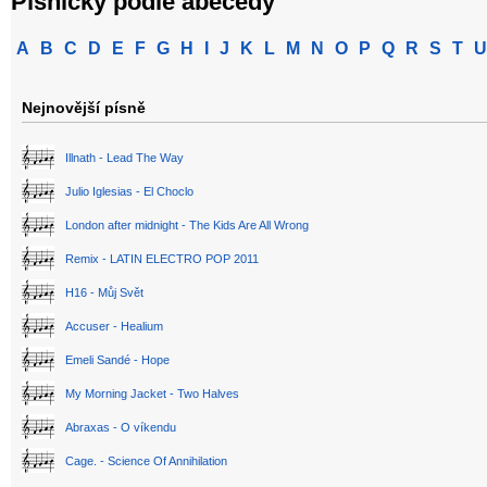
Písničky podle abecedy
A
B
C
D
E
F
G
H
I
J
K
L
M
N
O
P
Q
R
S
T
U
Nejnovější písně
Illnath - Lead The Way
Julio Iglesias - El Choclo
London after midnight - The Kids Are All Wrong
Remix - LATIN ELECTRO POP 2011
H16 - Můj Svět
Accuser - Healium
Emeli Sandé - Hope
My Morning Jacket - Two Halves
Abraxas - O víkendu
Cage. - Science Of Annihilation