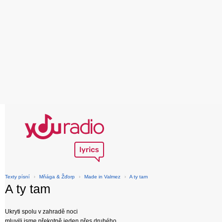
Texty písní
›
Mňága & Žďorp
›
Made in Valmez
›
A ty tam
A ty tam
Ukryti spolu v zahradě noci
mluvili jsme překotně jeden přes druhého