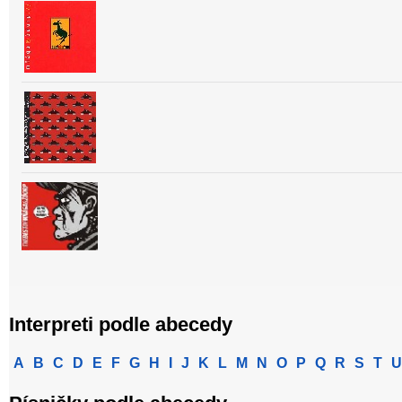
Interpreti podle abecedy
A
B
C
D
E
F
G
H
I
J
K
L
M
N
O
P
Q
R
S
T
U