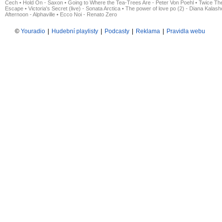
Čech
•
Hold On - Saxon
•
Going to Where the Tea-Trees Are - Peter Von Poehl
•
Twice The
Escape
•
Victoria's Secret (live) - Sonata Arctica
•
The power of love po (2) - Diana Kalas
Afternoon - Alphaville
•
Ecco Noi - Renato Zero
©
Youradio
|
Hudební playlisty
|
Podcasty
|
Reklama
|
Pravidla webu