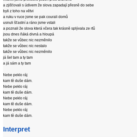
a zjišťovali s údivem že slova zapadají přesně do sebe
byli z toho na větvi
a ruku v ruce jsme se pak courali domů
usnuli šťastní a ráno jsme vstali
a poznali že slova která včera tak krásně splývala ze rtů
jsou dnes ňáká divná a hloupá
takže se vůbec nic nezměnilo
takže se vůbec nic nestalo
takže se vůbec nic nezměnilo
já šel tam a ty tam
a já sám a ty tam
Nebe peklo ráj
kam tě duše dám.
Nebe peklo ráj
kam tě duše dám.
Nebe peklo ráj
kam tě duše dám.
Nebe peklo ráj
kam tě duše dám.
Interpret