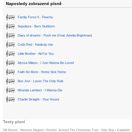
Naposledy zobrazené písně
Family Force 5 - Peachy
Sepultura - Born Stubborn
Diary of dreams - Push me (Feat. Amelia Brightman)
Code Red - Kanikuly mix
Little Brother - All For You
Alyssa Milano - I Just Wanna Be Loved
Faith No More - Home Sick Home
Bon Jovi - Loves The Only Rule
Miranda Lambert - I Wanna Die
Charlie Straight - Your House
Texty písní
Pill Shovel - Monster Magnet
•
Rockin´ Around The Christmas Tree - Kidz Bop
•
Galadriel -