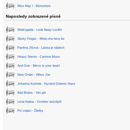
Miss May I - Monument
Naposledy zobrazené písně
Madrugada - Look Away Lucifer
Sticky Fingaz - What chu here for
Pavlína Jíšová - Láska je nádech
Heavy Stereo - Cartoon Moon
And One - Mirror in your heart
New Order - Whos Joe
Johanna Kurkela - Hyvästi Dolores Haze
Bad Brains - Yes jah
Lena Katina - October and April
Psí vojáci - Žiletky