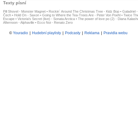
Texty písní
Pill Shovel - Monster Magnet
•
Rockin´ Around The Christmas Tree - Kidz Bop
•
Galadriel -
Čech
•
Hold On - Saxon
•
Going to Where the Tea-Trees Are - Peter Von Poehl
•
Twice The
Escape
•
Victoria's Secret (live) - Sonata Arctica
•
The power of love po (2) - Diana Kalas
Afternoon - Alphaville
•
Ecco Noi - Renato Zero
©
Youradio
|
Hudební playlisty
|
Podcasty
|
Reklama
|
Pravidla webu