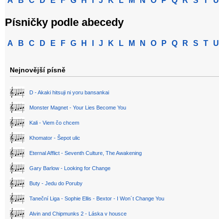
A
B
C
D
E
F
G
H
I
J
K
L
M
N
O
P
Q
R
S
T
U
Písničky podle abecedy
A
B
C
D
E
F
G
H
I
J
K
L
M
N
O
P
Q
R
S
T
U
Nejnovější písně
D - Akaki hitsuji ni yoru bansankai
Monster Magnet - Your Lies Become You
Kali - Viem čo chcem
Khomator - Šepot ulic
Eternal Afflict - Seventh Culture, The Awakening
Gary Barlow - Looking for Change
Buty - Jedu do Poruby
Taneční Liga - Sophie Ellis - Bextor - I Won´t Change You
Alvin and Chipmunks 2 - Láska v housce