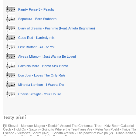
Family Force 5 - Peachy
Sepultura - Born Stubborn
Diary of dreams - Push me (Feat. Amelia Brightman)
Code Red - Kanikuly mix
Little Brother - All For You
Alyssa Milano - I Just Wanna Be Loved
Faith No More - Home Sick Home
Bon Jovi - Loves The Only Rule
Miranda Lambert - I Wanna Die
Charlie Straight - Your House
Texty písní
Pill Shovel - Monster Magnet
•
Rockin´ Around The Christmas Tree - Kidz Bop
•
Galadriel -
Čech
•
Hold On - Saxon
•
Going to Where the Tea-Trees Are - Peter Von Poehl
•
Twice The
Escape
•
Victoria's Secret (live) - Sonata Arctica
•
The power of love po (2) - Diana Kalas