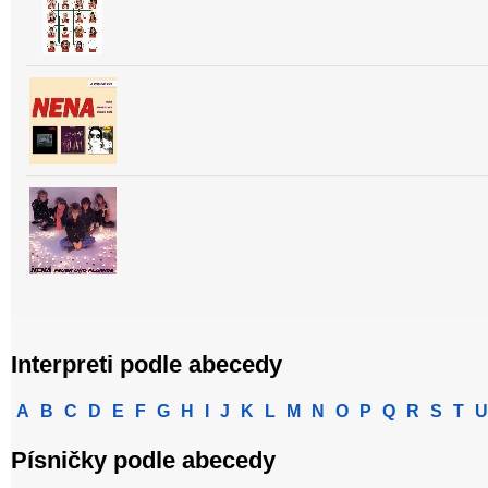
Interpreti podle abecedy
A
B
C
D
E
F
G
H
I
J
K
L
M
N
O
P
Q
R
S
T
U
Písničky podle abecedy