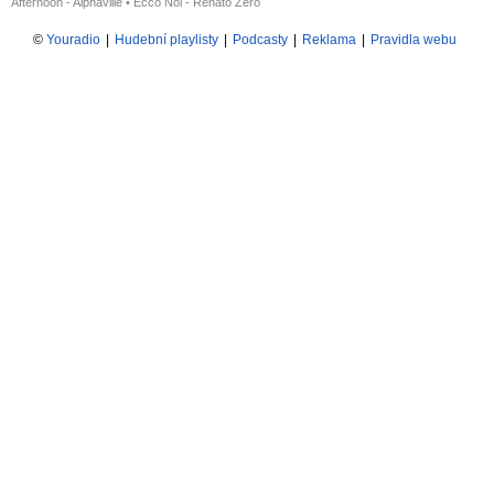
Afternoon - Alphaville
•
Ecco Noi - Renato Zero
©
Youradio
|
Hudební playlisty
|
Podcasty
|
Reklama
|
Pravidla webu