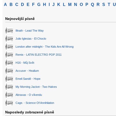
A
B
C
D
E
F
G
H
I
J
K
L
M
N
O
P
Q
R
S
T
U
Nejnovější písně
Illnath - Lead The Way
Julio Iglesias - El Choclo
London after midnight - The Kids Are All Wrong
Remix - LATIN ELECTRO POP 2011
H16 - Můj Svět
Accuser - Healium
Emeli Sandé - Hope
My Morning Jacket - Two Halves
Abraxas - O víkendu
Cage. - Science Of Annihilation
Naposledy zobrazené písně