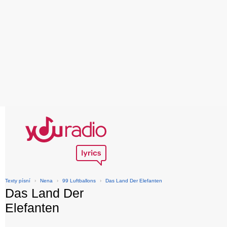
Texty písní
›
Nena
›
99 Luftballons
›
Das Land Der Elefanten
Das Land Der
Elefanten