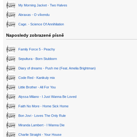
My Morning Jacket - Two Halves
Abraxas - O víkendu
Cage. - Science Of Annihilation
Naposledy zobrazené písně
Family Force 5 - Peachy
Sepultura - Born Stubborn
Diary of dreams - Push me (Feat. Amelia Brightman)
Code Red - Kanikuly mix
Little Brother - All For You
Alyssa Milano - I Just Wanna Be Loved
Faith No More - Home Sick Home
Bon Jovi - Loves The Only Rule
Miranda Lambert - I Wanna Die
Charlie Straight - Your House