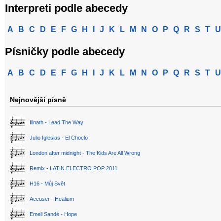
Interpreti podle abecedy
A
B
C
D
E
F
G
H
I
J
K
L
M
N
O
P
Q
R
S
T
U
Písničky podle abecedy
A
B
C
D
E
F
G
H
I
J
K
L
M
N
O
P
Q
R
S
T
U
Nejnovější písně
Illnath - Lead The Way
Julio Iglesias - El Choclo
London after midnight - The Kids Are All Wrong
Remix - LATIN ELECTRO POP 2011
H16 - Můj Svět
Accuser - Healium
Emeli Sandé - Hope