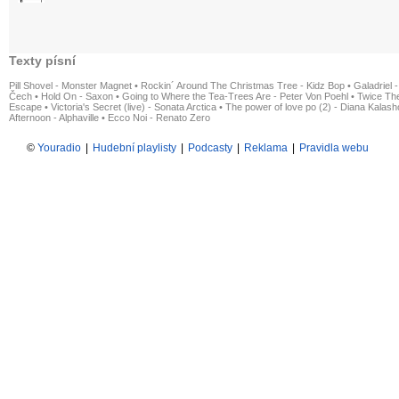
Texty písní
Pill Shovel - Monster Magnet
•
Rockin´ Around The Christmas Tree - Kidz Bop
•
Galadriel -
Čech
•
Hold On - Saxon
•
Going to Where the Tea-Trees Are - Peter Von Poehl
•
Twice The
Escape
•
Victoria's Secret (live) - Sonata Arctica
•
The power of love po (2) - Diana Kalas
Afternoon - Alphaville
•
Ecco Noi - Renato Zero
©
Youradio
|
Hudební playlisty
|
Podcasty
|
Reklama
|
Pravidla webu