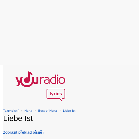
Texty písní
›
Nena
›
Best of Nena
›
Liebe Ist
Liebe Ist
Zobrazit překlad písně ›