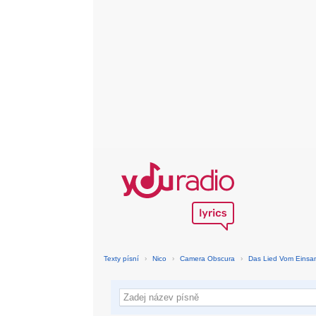
Texty písní
›
Nico
›
Camera Obscura
›
Das Lied Vom Eins