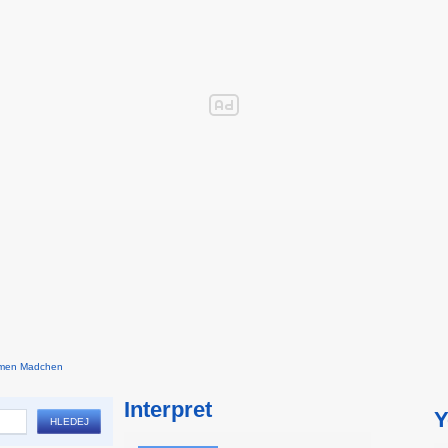
amen Madchen
Interpret
Y