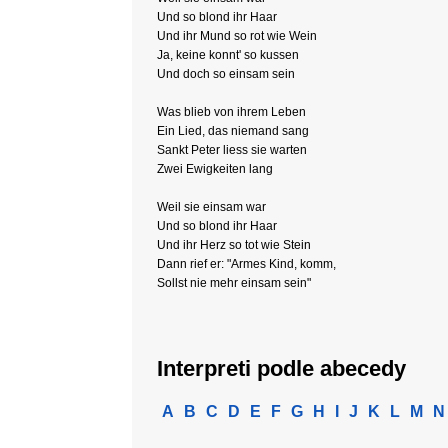
Und so blond ihr Haar
Und ihr Mund so rot wie Wein
Ja, keine konnt' so kussen
Und doch so einsam sein
Was blieb von ihrem Leben
Ein Lied, das niemand sang
Sankt Peter liess sie warten
Zwei Ewigkeiten lang
Weil sie einsam war
Und so blond ihr Haar
Und ihr Herz so tot wie Stein
Dann rief er: "Armes Kind, komm,
Sollst nie mehr einsam sein"
Interpreti podle abecedy
A
B
C
D
E
F
G
H
I
J
K
L
M
N