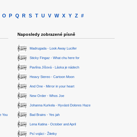
O
P
Q
R
S
T
U
V
W
X
Y
Z
#
Naposledy zobrazené písně
Madrugada - Look Away Lucifer
Sticky Fingaz - What chu here for
Pavlína Jíšová - Láska je nádech
Heavy Stereo - Cartoon Moon
And One - Mirror in your heart
New Order - Whos Joe
Johanna Kurkela - Hyvästi Dolores Haze
ge You
Bad Brains - Yes jah
Lena Katina - October and April
Psí vojáci - Žiletky