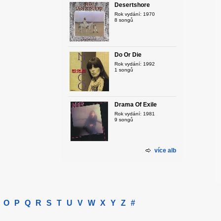
Desertshore
Rok vydání: 1970
8 songů
Do Or Die
Rok vydání: 1992
1 songů
Drama Of Exile
Rok vydání: 1981
9 songů
více alb
O
P
Q
R
S
T
U
V
W
X
Y
Z
#