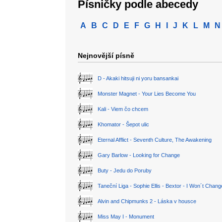
Písničky podle abecedy
A
B
C
D
E
F
G
H
I
J
K
L
M
N
Nejnovější písně
D - Akaki hitsuji ni yoru bansankai
Monster Magnet - Your Lies Become You
Kali - Viem čo chcem
Khomator - Šepot ulic
Eternal Afflict - Seventh Culture, The Awakening
Gary Barlow - Looking for Change
Buty - Jedu do Poruby
Taneční Liga - Sophie Ellis - Bextor - I Won´t Chan
Alvin and Chipmunks 2 - Láska v housce
Miss May I - Monument