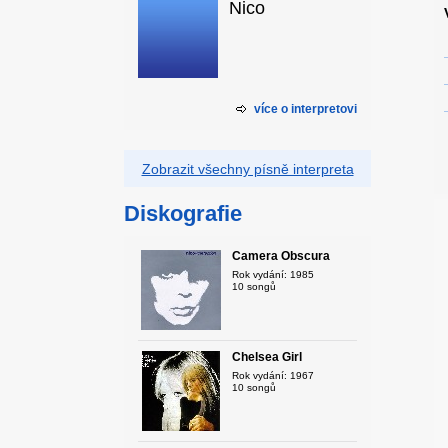
Nico
více o interpretovi
Zobrazit všechny písně interpreta
Diskografie
Camera Obscura
Rok vydání: 1985
10 songů
Chelsea Girl
Rok vydání: 1967
10 songů