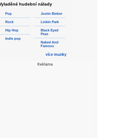
Vyladěné hudební nálady
Pop
Justin Bieber
Rock
Linkin Park
Hip Hop
Black Eyed
Peas
Indie pop
Naked And
Famous
více muziky