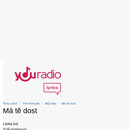
Texty písní
›
Petr Kotvald
›
Můj hlas
›
Má tě dost
Má tě dost
Láska tvá
Si tě pomlouvá