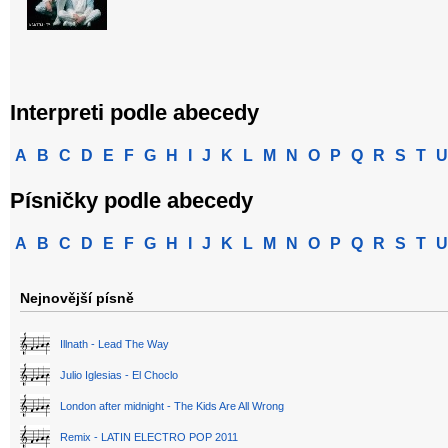
Interpreti podle abecedy
A
B
C
D
E
F
G
H
I
J
K
L
M
N
O
P
Q
R
S
T
U
Písničky podle abecedy
A
B
C
D
E
F
G
H
I
J
K
L
M
N
O
P
Q
R
S
T
U
Nejnovější písně
Illnath - Lead The Way
Julio Iglesias - El Choclo
London after midnight - The Kids Are All Wrong
Remix - LATIN ELECTRO POP 2011