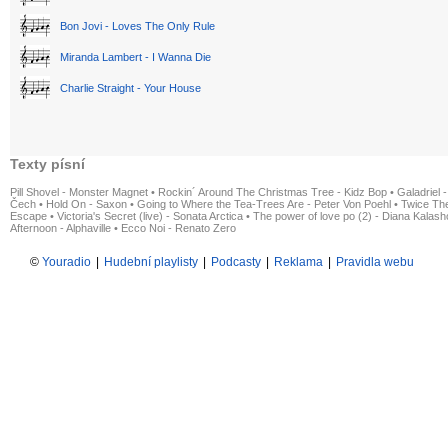
Bon Jovi - Loves The Only Rule
Miranda Lambert - I Wanna Die
Charlie Straight - Your House
Texty písní
Pill Shovel - Monster Magnet
•
Rockin´ Around The Christmas Tree - Kidz Bop
•
Galadriel -
Čech
•
Hold On - Saxon
•
Going to Where the Tea-Trees Are - Peter Von Poehl
•
Twice The
Escape
•
Victoria's Secret (live) - Sonata Arctica
•
The power of love po (2) - Diana Kalas
Afternoon - Alphaville
•
Ecco Noi - Renato Zero
©
Youradio
|
Hudební playlisty
|
Podcasty
|
Reklama
|
Pravidla webu