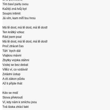
Tím baví partu svou
Každý zná tvůj byt
Soupis intimit
Já vím, kam míří tou hrou
Má tě dost, má tě dost, má tě dost!
Ten krátký vzkaz
Rád jsem psal
Má tě dost, má tě dost, má tě dost!
Proč ztrácet čas
Táh´ bych dál
Vlajkou mávni
Zbytky vojska stáhni
Vzdej se bez debat
Vítěz ví, co vzdává!
Zvládni ústup
A cti zákon půstu
Až ti přijde lhát
Kdo se mstí
Slova překroutí
Ví, kdy nám k smíchu jsou
Tvá láska ztrácí takt