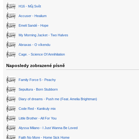
H16 - Můj Svět
Accuser - Healium
Emeli Sandé - Hope
My Morning Jacket - Two Halves
Abraxas - O víkendu
Cage. - Science Of Annihilation
Naposledy zobrazené písně
Family Force 5 - Peachy
Sepultura - Born Stubborn
Diary of dreams - Push me (Feat. Amelia Brightman)
Code Red - Kanikuly mix
Little Brother - All For You
Alyssa Milano - I Just Wanna Be Loved
Faith No More - Home Sick Home