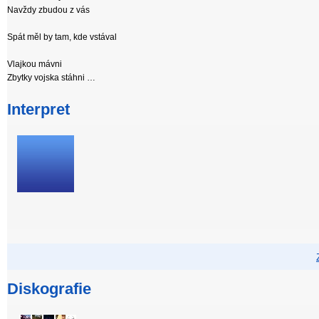
Navždy zbudou z vás
Spát měl by tam, kde vstával
Vlajkou mávni
Zbytky vojska stáhni …
Interpret
Diskografie