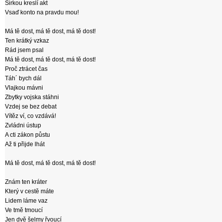
Sirkou kreslí akt
Vsaď konto na pravdu mou!
Má tě dost, má tě dost, má tě dost!
Ten krátký vzkaz
Rád jsem psal
Má tě dost, má tě dost, má tě dost!
Proč ztrácet čas
Táh´ bych dál
Vlajkou mávni
Zbytky vojska stáhni
Vzdej se bez debat
Vítěz ví, co vzdává!
Zvládni ústup
A cti zákon půstu
Až ti přijde lhát
Má tě dost, má tě dost, má tě dost!
Znám ten kráter
Který v cestě máte
Lidem láme vaz
Ve tmě tmoucí
Jen dvě šelmy řvoucí