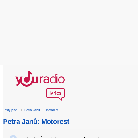
Texty písní
›
Petra Janů
›
Motorest
Petra Janů: Motorest