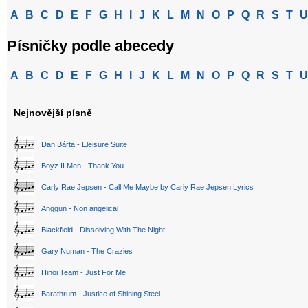
A
B
C
D
E
F
G
H
I
J
K
L
M
N
O
P
Q
R
S
T
U
Písničky podle abecedy
A
B
C
D
E
F
G
H
I
J
K
L
M
N
O
P
Q
R
S
T
U
Nejnovější písně
Dan Bárta - Eleisure Suite
Boyz II Men - Thank You
Carly Rae Jepsen - Call Me Maybe by Carly Rae Jepsen Lyrics
Anggun - Non angelical
Blackfield - Dissolving With The Night
Gary Numan - The Crazies
Hinoi Team - Just For Me
Barathrum - Justice of Shining Steel