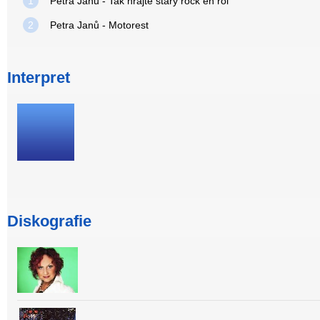
1
Petra Janů - Tak hrajte starý rock en rol
2
Petra Janů - Motorest
Interpret
Diskografie