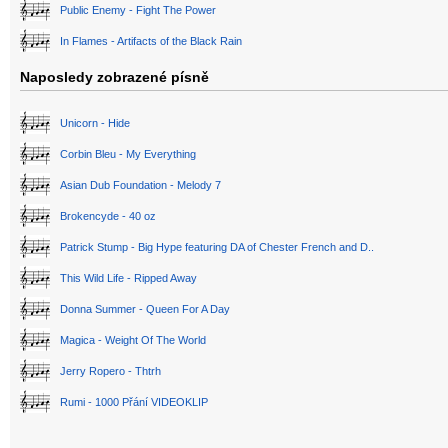
Public Enemy - Fight The Power
In Flames - Artifacts of the Black Rain
Naposledy zobrazené písně
Unicorn - Hide
Corbin Bleu - My Everything
Asian Dub Foundation - Melody 7
Brokencyde - 40 oz
Patrick Stump - Big Hype featuring DA of Chester French and D..
This Wild Life - Ripped Away
Donna Summer - Queen For A Day
Magica - Weight Of The World
Jerry Ropero - Thtrh
Rumi - 1000 Přání VIDEOKLIP