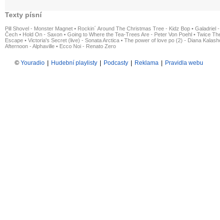
Texty písní
Pill Shovel - Monster Magnet
•
Rockin´ Around The Christmas Tree - Kidz Bop
•
Galadriel -
Čech
•
Hold On - Saxon
•
Going to Where the Tea-Trees Are - Peter Von Poehl
•
Twice The
Escape
•
Victoria's Secret (live) - Sonata Arctica
•
The power of love po (2) - Diana Kalas
Afternoon - Alphaville
•
Ecco Noi - Renato Zero
©
Youradio
|
Hudební playlisty
|
Podcasty
|
Reklama
|
Pravidla webu