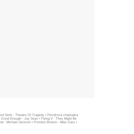
And Seek - Theatre Of Tragedy
•
Perníková chaloupka
•
Good Enough - Jay Sean
•
Flying V - They Might Be
nd - Michael Jackson
•
Promise Broken - Allan Gary
•