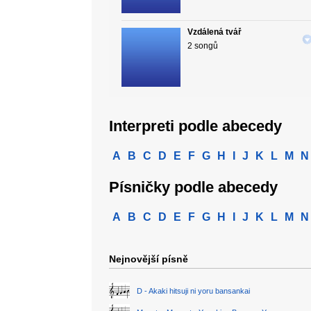
Vzdálená tvář
2 songů
Interpreti podle abecedy
A
B
C
D
E
F
G
H
I
J
K
L
M
N
Písničky podle abecedy
A
B
C
D
E
F
G
H
I
J
K
L
M
N
Nejnovější písně
D - Akaki hitsuji ni yoru bansankai