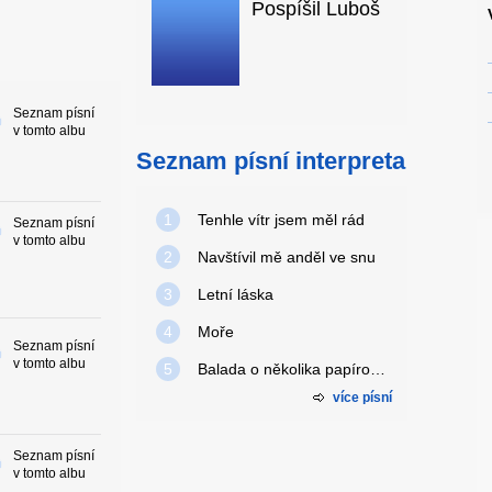
Pospíšil Luboš
Seznam písní
v tomto albu
Seznam písní interpreta
1
Tenhle vítr jsem měl rád
Seznam písní
v tomto albu
2
Navštívil mě anděl ve snu
3
Letní láska
4
Moře
Seznam písní
v tomto albu
5
Balada o několika papírovejch čertech
více písní
Seznam písní
v tomto albu