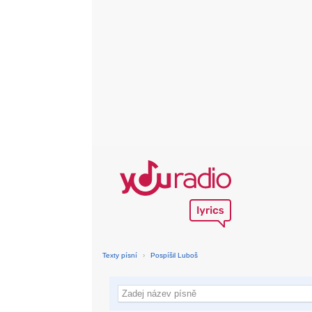
Texty písní
›
Pospíšil Luboš