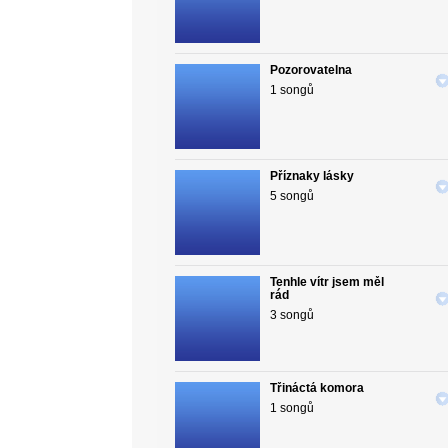
Pozorovatelna
1 songů
Příznaky lásky
5 songů
Tenhle vítr jsem měl
rád
3 songů
Třináctá komora
1 songů