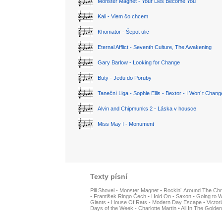
Monster Magnet - Your Lies Become You
Kali - Viem čo chcem
Khomator - Šepot ulic
Eternal Afflict - Seventh Culture, The Awakening
Gary Barlow - Looking for Change
Buty - Jedu do Poruby
Taneční Liga - Sophie Ellis - Bextor - I Won´t Chan
Alvin and Chipmunks 2 - Láska v housce
Miss May I - Monument
Texty písní
Pill Shovel - Monster Magnet
•
Rockin´ Around The Chr
- František Ringo Čech
•
Hold On - Saxon
•
Going to W
Giants
•
House Of Rats - Modern Day Escape
•
Victor
Days of the Week - Charlotte Martin
•
All In The Golden