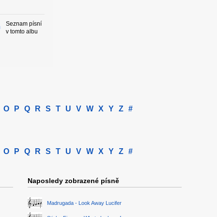
Seznam písní
v tomto albu
O
P
Q
R
S
T
U
V
W
X
Y
Z
#
O
P
Q
R
S
T
U
V
W
X
Y
Z
#
Naposledy zobrazené písně
Madrugada - Look Away Lucifer