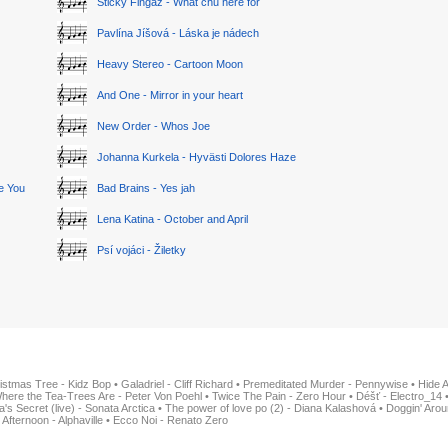
Sticky Fingaz - What chu here for
Pavlína Jíšová - Láska je nádech
Heavy Stereo - Cartoon Moon
And One - Mirror in your heart
New Order - Whos Joe
Johanna Kurkela - Hyvästi Dolores Haze
ge You
Bad Brains - Yes jah
Lena Katina - October and April
Psí vojáci - Žiletky
istmas Tree - Kidz Bop
•
Galadriel - Cliff Richard
•
Premeditated Murder - Pennywise
•
Hide 
here the Tea-Trees Are - Peter Von Poehl
•
Twice The Pain - Zero Hour
•
Déšť - Electro_14
ia's Secret (live) - Sonata Arctica
•
The power of love po (2) - Diana Kalashová
•
Doggin' Arou
 Afternoon - Alphaville
•
Ecco Noi - Renato Zero