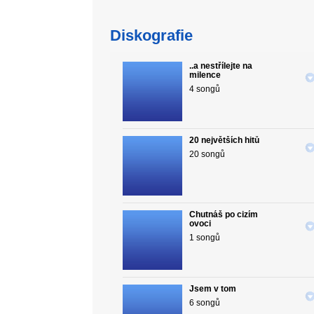
Diskografie
..a nestřílejte na
milence
4 songů
20 největších hitů
20 songů
Chutnáš po cizím
ovoci
1 songů
Jsem v tom
6 songů