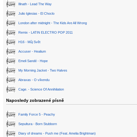
Illnath - Lead The Way
Julio Iglesias - El Choclo
London after midnight - The Kids Are All Wrong
Remix - LATIN ELECTRO POP 2011
H16 - Můj Svět
Accuser - Healium
Emeli Sandé - Hope
My Morning Jacket - Two Halves
Abraxas - O víkendu
Cage. - Science Of Annihilation
Naposledy zobrazené písně
Family Force 5 - Peachy
Sepultura - Born Stubborn
Diary of dreams - Push me (Feat. Amelia Brightman)