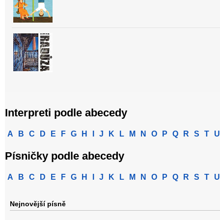
Interpreti podle abecedy
A
B
C
D
E
F
G
H
I
J
K
L
M
N
O
P
Q
R
S
T
U
Písničky podle abecedy
A
B
C
D
E
F
G
H
I
J
K
L
M
N
O
P
Q
R
S
T
U
Nejnovější písně