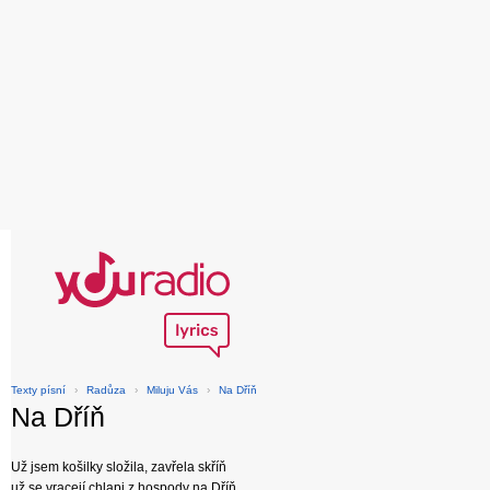
Texty písní
›
Radůza
›
Miluju Vás
›
Na Dříň
Na Dříň
Už jsem košilky složila, zavřela skříň
už se vracejí chlapi z hospody na Dříň