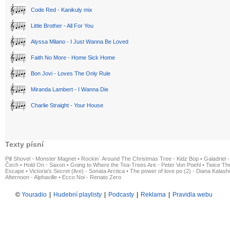
Code Red - Kanikuly mix
Little Brother - All For You
Alyssa Milano - I Just Wanna Be Loved
Faith No More - Home Sick Home
Bon Jovi - Loves The Only Rule
Miranda Lambert - I Wanna Die
Charlie Straight - Your House
Texty písní
Pill Shovel - Monster Magnet
•
Rockin´ Around The Christmas Tree - Kidz Bop
•
Galadriel -
Čech
•
Hold On - Saxon
•
Going to Where the Tea-Trees Are - Peter Von Poehl
•
Twice The
Escape
•
Victoria's Secret (live) - Sonata Arctica
•
The power of love po (2) - Diana Kalas
Afternoon - Alphaville
•
Ecco Noi - Renato Zero
©
Youradio
|
Hudební playlisty
|
Podcasty
|
Reklama
|
Pravidla webu