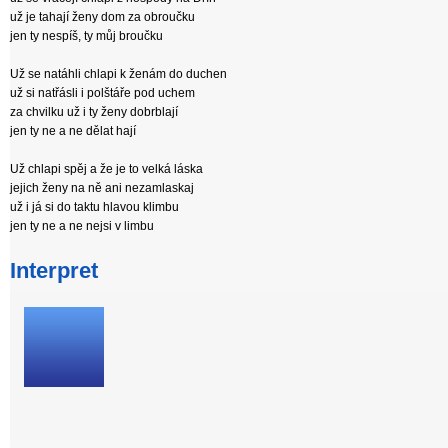
už je tahají ženy dom za obroučku
jen ty nespíš, ty můj broučku
Už se natáhli chlapi k ženám do duchen
už si natřásli i polštáře pod uchem
za chvilku už i ty ženy dobrblají
jen ty ne a ne dělat hají
Už chlapi spěj a že je to velká láska
jejich ženy na ně ani nezamlaskaj
už i já si do taktu hlavou klimbu
jen ty ne a ne nejsi v limbu
Interpret