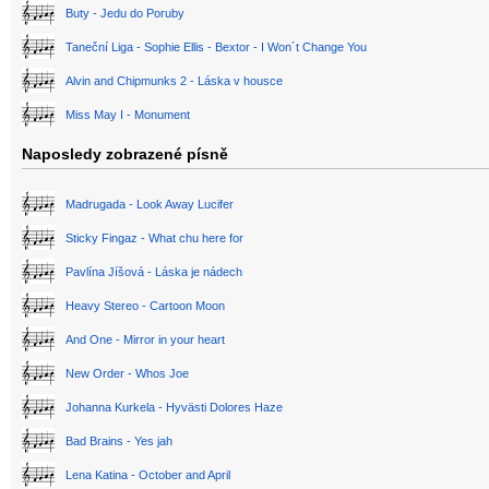
Buty - Jedu do Poruby
Taneční Liga - Sophie Ellis - Bextor - I Won´t Change You
Alvin and Chipmunks 2 - Láska v housce
Miss May I - Monument
Naposledy zobrazené písně
Madrugada - Look Away Lucifer
Sticky Fingaz - What chu here for
Pavlína Jíšová - Láska je nádech
Heavy Stereo - Cartoon Moon
And One - Mirror in your heart
New Order - Whos Joe
Johanna Kurkela - Hyvästi Dolores Haze
Bad Brains - Yes jah
Lena Katina - October and April