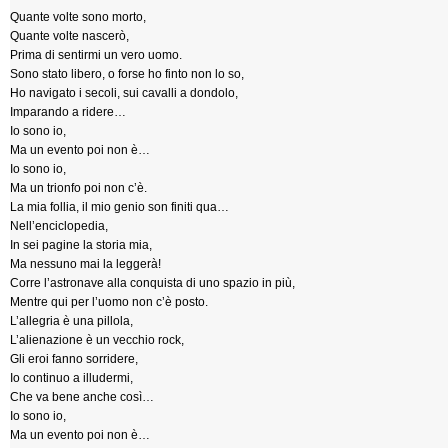
Quante volte sono morto,
Quante volte nascerò,
Prima di sentirmi un vero uomo.
Sono stato libero, o forse ho finto non lo so,
Ho navigato i secoli, sui cavalli a dondolo,
Imparando a ridere…
Io sono io,
Ma un evento poi non è…
Io sono io,
Ma un trionfo poi non c’è.
La mia follia, il mio genio son finiti qua…
Nell’enciclopedia,
In sei pagine la storia mia,
Ma nessuno mai la leggerà!
Corre l’astronave alla conquista di uno spazio in più,
Mentre qui per l’uomo non c’è posto.
L’allegria è una pillola,
L’alienazione è un vecchio rock,
Gli eroi fanno sorridere,
Io continuo a illudermi,
Che va bene anche così…
Io sono io,
Ma un evento poi non è…