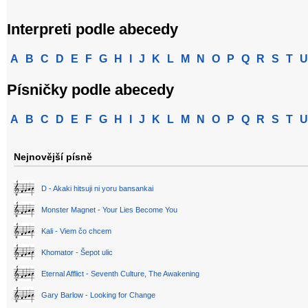
Interpreti podle abecedy
A
B
C
D
E
F
G
H
I
J
K
L
M
N
O
P
Q
R
S
T
U
Písničky podle abecedy
A
B
C
D
E
F
G
H
I
J
K
L
M
N
O
P
Q
R
S
T
U
Nejnovější písně
D - Akaki hitsuji ni yoru bansankai
Monster Magnet - Your Lies Become You
Kali - Viem čo chcem
Khomator - Šepot ulic
Eternal Afflict - Seventh Culture, The Awakening
Gary Barlow - Looking for Change