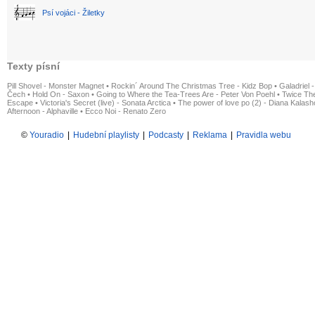
Psí vojáci - Žiletky
Texty písní
Pill Shovel - Monster Magnet
•
Rockin´ Around The Christmas Tree - Kidz Bop
•
Galadriel -
Čech
•
Hold On - Saxon
•
Going to Where the Tea-Trees Are - Peter Von Poehl
•
Twice The
Escape
•
Victoria's Secret (live) - Sonata Arctica
•
The power of love po (2) - Diana Kalas
Afternoon - Alphaville
•
Ecco Noi - Renato Zero
©
Youradio
|
Hudební playlisty
|
Podcasty
|
Reklama
|
Pravidla webu