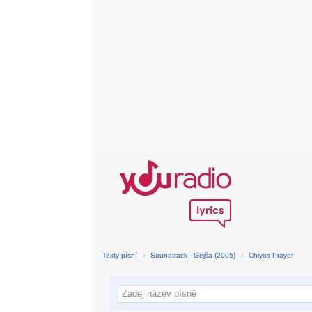
Texty písní
›
Soundtrack - Gejša (2005)
›
Chiyos Prayer