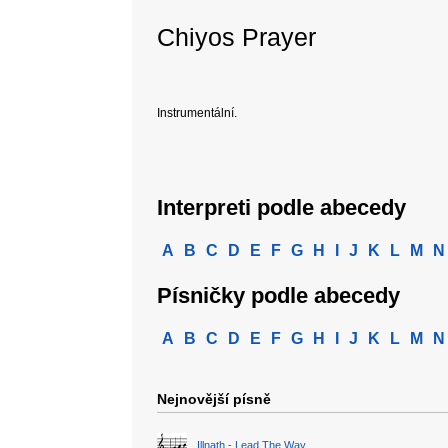
Chiyos Prayer
Instrumentální.
Interpreti podle abecedy
A
B
C
D
E
F
G
H
I
J
K
L
M
N
Písničky podle abecedy
A
B
C
D
E
F
G
H
I
J
K
L
M
N
Nejnovější písně
Illnath - Lead The Way