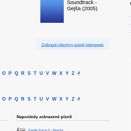
Soundtrack -
Gejša (2005)
Zobrazit všechny písně interpreta
O
P
Q
R
S
T
U
V
W
X
Y
Z
#
O
P
Q
R
S
T
U
V
W
X
Y
Z
#
Naposledy zobrazené písně
Family Force 5 - Peachy