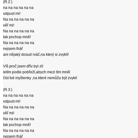
(R.2:)
na na na na na na
odpust mi!
Na na na na na na
věř mi!
Na na na na na na
tak pochop mně!
Na na na na na na
nejsem lhář
ani nějaký dosud rváč,na který si zvyklí!
Víš proč jsem dřív byl zlí
letím podle pobřeží,abych mezi tím mněl
číst tvé myšlenky ,na které nemůžu být zvyklí
(R.3:)
na na na na na na
odpust mi!
Na na na na na na
věř mi!
Na na na na na na
tak pochop mně!
Na na na na na na
nejsem lhář