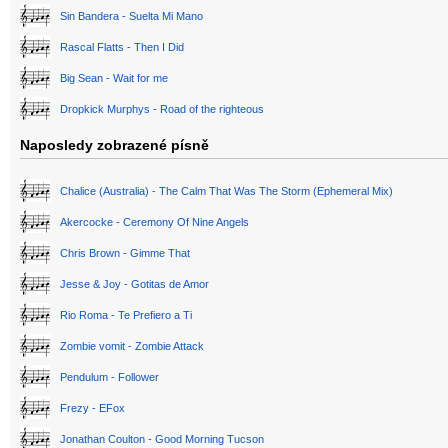
Sin Bandera - Suelta Mi Mano
Rascal Flatts - Then I Did
Big Sean - Wait for me
Dropkick Murphys - Road of the righteous
Naposledy zobrazené písně
Chalice (Australia) - The Calm That Was The Storm (Ephemeral Mix)
Akercocke - Ceremony Of Nine Angels
Chris Brown - Gimme That
Jesse & Joy - Gotitas de Amor
Rio Roma - Te Prefiero a Ti
Zombie vomit - Zombie Attack
Pendulum - Follower
Frezy - EFox
Jonathan Coulton - Good Morning Tucson