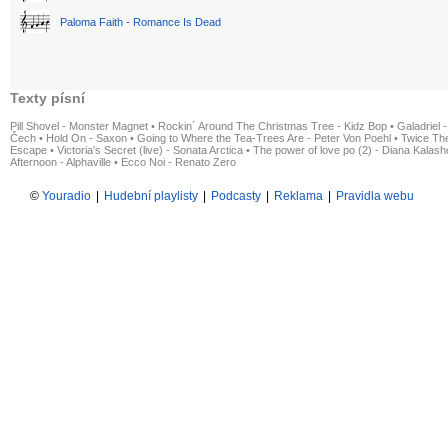
Paloma Faith - Romance Is Dead
Texty písní
Pill Shovel - Monster Magnet
•
Rockin´ Around The Christmas Tree - Kidz Bop
•
Galadriel -
Čech
•
Hold On - Saxon
•
Going to Where the Tea-Trees Are - Peter Von Poehl
•
Twice The
Escape
•
Victoria's Secret (live) - Sonata Arctica
•
The power of love po (2) - Diana Kalas
Afternoon - Alphaville
•
Ecco Noi - Renato Zero
©
Youradio
|
Hudební playlisty
|
Podcasty
|
Reklama
|
Pravidla webu