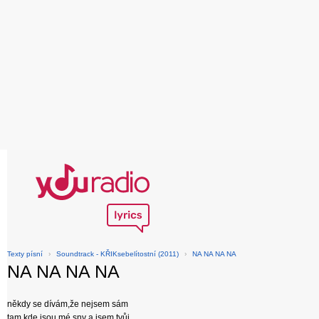
Texty písní
›
Soundtrack - KŘIKsebelítostní (2011)
›
NA NA NA NA
NA NA NA NA
někdy se dívám,že nejsem sám
tam kde jsou mé sny a jsem tvůj