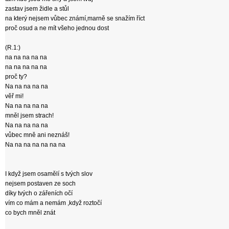
zastav jsem židle a stůl
na který nejsem vůbec známí,marně se snažím říct
proč osud a ne mít všeho jednou dost
(R.1:)
na na na na na
na na na na na
proč ty?
Na na na na na
věř mi!
Na na na na na
mněl jsem strach!
Na na na na na
vůbec mně ani neznáš!
Na na na na na na na
I když jsem osamělí s tvých slov
nejsem postaven ze soch
díky tvých o zářeních očí
vím co mám a nemám ,když roztočí
co bych mněl znát