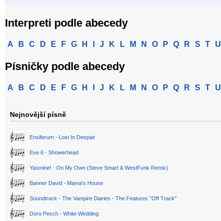
Interpreti podle abecedy
A
B
C
D
E
F
G
H
I
J
K
L
M
N
O
P
Q
R
S
T
U
Písničky podle abecedy
A
B
C
D
E
F
G
H
I
J
K
L
M
N
O
P
Q
R
S
T
U
Nejnovější písně
Ensiferum - Lost In Despair
Eve 6 - Showerhead
Yasmine! - On My Own (Steve Smart & WestFunk Remix)
Banner David - Mama's House
Soundtrack - The Vampire Diaries - The Features "Off Track"
Doro Pesch - White Wedding