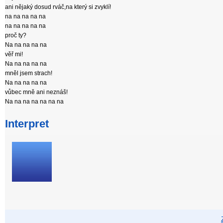
ani nějaký dosud rváč,na který si zvyklí!
na na na na na
na na na na na
proč ty?
Na na na na na
věř mi!
Na na na na na
mněl jsem strach!
Na na na na na
vůbec mně ani neznáš!
Na na na na na na na
Interpret