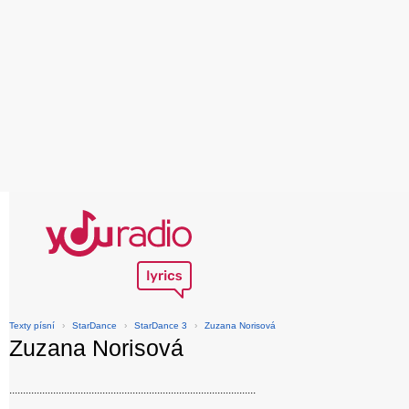
Texty písní
›
StarDance
›
StarDance 3
›
Zuzana Norisová
Zuzana Norisová
..........................................................................................