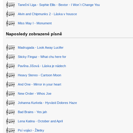
Taneční Liga - Sophie Ellis - Bextor - I Won´t Change You
Alvin and Chipmunks 2 - Láska v housce
Miss May I - Monument
Naposledy zobrazené písně
Madrugada - Look Away Lucifer
Sticky Fingaz - What chu here for
Pavlína Jíšová - Láska je nádech
Heavy Stereo - Cartoon Moon
And One - Mirror in your heart
New Order - Whos Joe
Johanna Kurkela - Hyvästi Dolores Haze
Bad Brains - Yes jah
Lena Katina - October and April
Psí vojáci - Žiletky