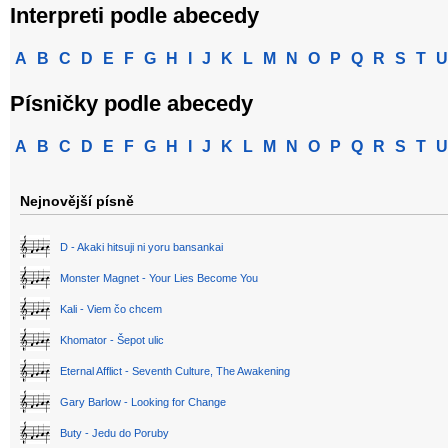
Interpreti podle abecedy
A
B
C
D
E
F
G
H
I
J
K
L
M
N
O
P
Q
R
S
T
U
Písničky podle abecedy
A
B
C
D
E
F
G
H
I
J
K
L
M
N
O
P
Q
R
S
T
U
Nejnovější písně
D - Akaki hitsuji ni yoru bansankai
Monster Magnet - Your Lies Become You
Kali - Viem čo chcem
Khomator - Šepot ulic
Eternal Afflict - Seventh Culture, The Awakening
Gary Barlow - Looking for Change
Buty - Jedu do Poruby