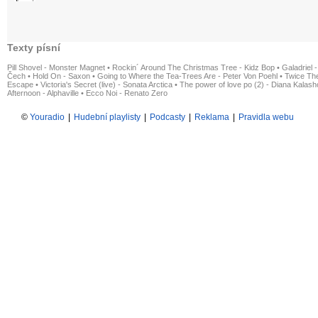
Texty písní
Pill Shovel - Monster Magnet
•
Rockin´ Around The Christmas Tree - Kidz Bop
•
Galadriel -
Čech
•
Hold On - Saxon
•
Going to Where the Tea-Trees Are - Peter Von Poehl
•
Twice The
Escape
•
Victoria's Secret (live) - Sonata Arctica
•
The power of love po (2) - Diana Kalas
Afternoon - Alphaville
•
Ecco Noi - Renato Zero
©
Youradio
|
Hudební playlisty
|
Podcasty
|
Reklama
|
Pravidla webu