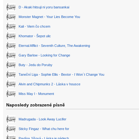
D - Akaki hitsuji ni yoru bansankai
Monster Magnet - Your Lies Become You
Kali - Viem čo chcem
Khomator - Šepot ulic
Eternal Afflict - Seventh Culture, The Awakening
Gary Barlow - Looking for Change
Buty - Jedu do Poruby
Taneční Liga - Sophie Ellis - Bextor - I Won´t Change You
Alvin and Chipmunks 2 - Láska v housce
Miss May I - Monument
Naposledy zobrazené písně
Madrugada - Look Away Lucifer
Sticky Fingaz - What chu here for
Pavlína Jíšová - Láska je nádech