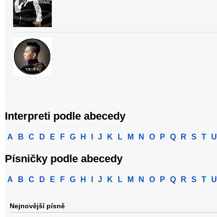
Interpreti podle abecedy
A
B
C
D
E
F
G
H
I
J
K
L
M
N
O
P
Q
R
S
T
U
Písničky podle abecedy
A
B
C
D
E
F
G
H
I
J
K
L
M
N
O
P
Q
R
S
T
U
Nejnovější písně