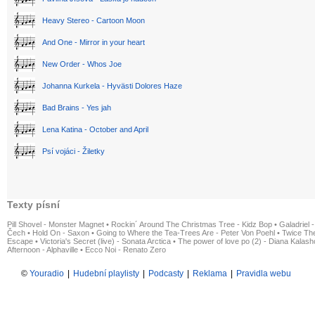
Heavy Stereo - Cartoon Moon
And One - Mirror in your heart
New Order - Whos Joe
Johanna Kurkela - Hyvästi Dolores Haze
Bad Brains - Yes jah
Lena Katina - October and April
Psí vojáci - Žiletky
Texty písní
Pill Shovel - Monster Magnet
•
Rockin´ Around The Christmas Tree - Kidz Bop
•
Galadriel -
Čech
•
Hold On - Saxon
•
Going to Where the Tea-Trees Are - Peter Von Poehl
•
Twice The
Escape
•
Victoria's Secret (live) - Sonata Arctica
•
The power of love po (2) - Diana Kalas
Afternoon - Alphaville
•
Ecco Noi - Renato Zero
©
Youradio
|
Hudební playlisty
|
Podcasty
|
Reklama
|
Pravidla webu