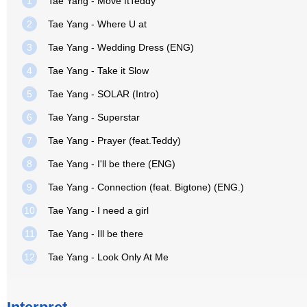
1
Tae Yang - Move ftTeddy
2
Tae Yang - Where U at
3
Tae Yang - Wedding Dress (ENG)
4
Tae Yang - Take it Slow
5
Tae Yang - SOLAR (Intro)
6
Tae Yang - Superstar
7
Tae Yang - Prayer (feat.Teddy)
8
Tae Yang - I'll be there (ENG)
9
Tae Yang - Connection (feat. Bigtone) (ENG.)
10
Tae Yang - I need a girl
11
Tae Yang - Ill be there
12
Tae Yang - Look Only At Me