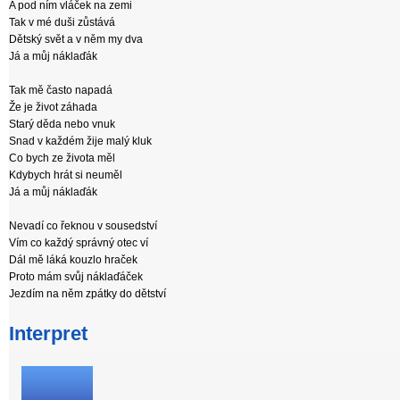
A pod ním vláček na zemi
Tak v mé duši zůstává
Dětský svět a v něm my dva
Já a můj náklaďák
Tak mě často napadá
Že je život záhada
Starý děda nebo vnuk
Snad v každém žije malý kluk
Co bych ze života měl
Kdybych hrát si neuměl
Já a můj náklaďák
Nevadí co řeknou v sousedství
Vím co každý správný otec ví
Dál mě láká kouzlo hraček
Proto mám svůj náklaďáček
Jezdím na něm zpátky do dětství
Interpret