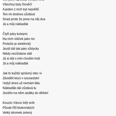
Všechny byly člověčí
A jeden z nich byl největší
Ten mi dodnes zůstává
Snad proto že jsme na něj dva
Já a můj náklaďák
Čtyři páry kolejnic
Na nich vláček jako nic
Protože je elektrický
Jezdí dál tak jako vždycky
Nikdy nezůstane stát
Já si dál s ním chodím hrát
Já a můj náklaďák
Jak to každý správný otec ví
Záviděli kluci v sousedství
I když dnes už nemám tátu
Náklaďák dál zůstává tu
Jezdím na něm zpátky do dětství
Kouzlo Vánoc bílý sníh
Půvab říší klukovských
Velký stromek zelený