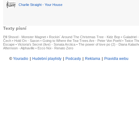
Charlie Straight - Your House
Texty písní
Pill Shovel - Monster Magnet
•
Rockin´ Around The Christmas Tree - Kidz Bop
•
Galadriel -
Čech
•
Hold On - Saxon
•
Going to Where the Tea-Trees Are - Peter Von Poehl
•
Twice The
Escape
•
Victoria's Secret (live) - Sonata Arctica
•
The power of love po (2) - Diana Kalas
Afternoon - Alphaville
•
Ecco Noi - Renato Zero
©
Youradio
|
Hudební playlisty
|
Podcasty
|
Reklama
|
Pravidla webu