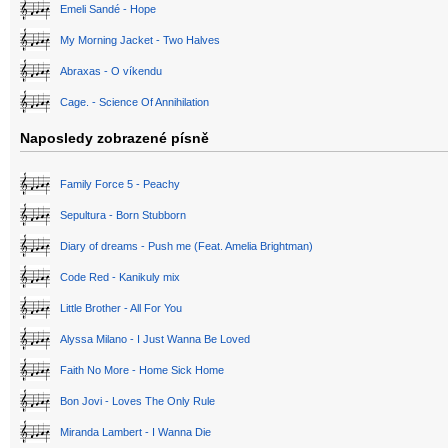
Emeli Sandé - Hope
My Morning Jacket - Two Halves
Abraxas - O víkendu
Cage. - Science Of Annihilation
Naposledy zobrazené písně
Family Force 5 - Peachy
Sepultura - Born Stubborn
Diary of dreams - Push me (Feat. Amelia Brightman)
Code Red - Kanikuly mix
Little Brother - All For You
Alyssa Milano - I Just Wanna Be Loved
Faith No More - Home Sick Home
Bon Jovi - Loves The Only Rule
Miranda Lambert - I Wanna Die