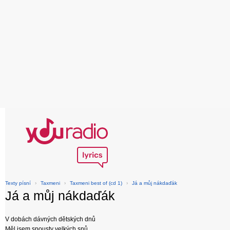
Texty písní
›
Taxmeni
›
Taxmeni best of (cd 1)
›
Já a můj nákdaďák
Já a můj nákdaďák
V dobách dávných dětských dnů
Měl jsem spousty velkých snů