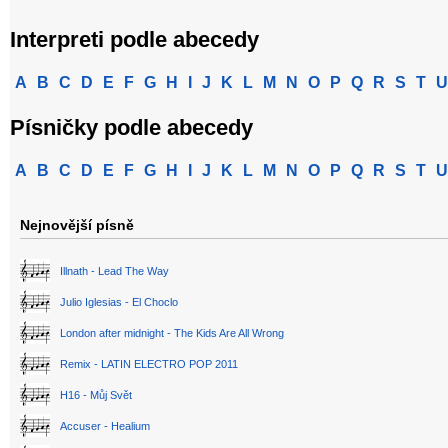
Interpreti podle abecedy
A
B
C
D
E
F
G
H
I
J
K
L
M
N
O
P
Q
R
S
T
U
Písničky podle abecedy
A
B
C
D
E
F
G
H
I
J
K
L
M
N
O
P
Q
R
S
T
U
Nejnovější písně
Illnath - Lead The Way
Julio Iglesias - El Choclo
London after midnight - The Kids Are All Wrong
Remix - LATIN ELECTRO POP 2011
H16 - Můj Svět
Accuser - Healium