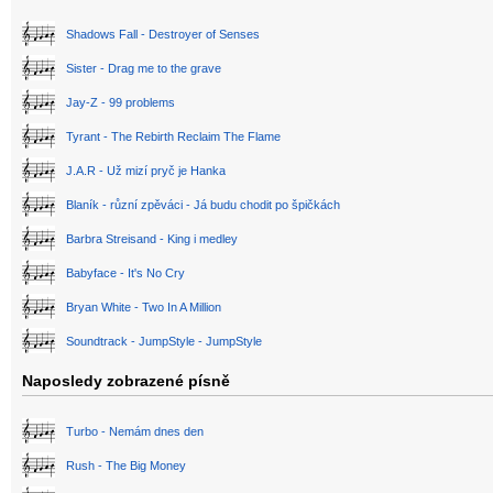
Shadows Fall - Destroyer of Senses
Sister - Drag me to the grave
Jay-Z - 99 problems
Tyrant - The Rebirth Reclaim The Flame
J.A.R - Už mizí pryč je Hanka
Blaník - různí zpěváci - Já budu chodit po špičkách
Barbra Streisand - King i medley
Babyface - It's No Cry
Bryan White - Two In A Million
Soundtrack - JumpStyle - JumpStyle
Naposledy zobrazené písně
Turbo - Nemám dnes den
Rush - The Big Money