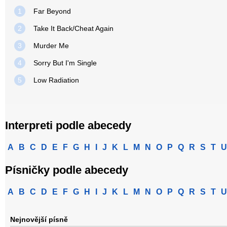
1
Far Beyond
2
Take It Back/Cheat Again
3
Murder Me
4
Sorry But I'm Single
5
Low Radiation
Interpreti podle abecedy
A
B
C
D
E
F
G
H
I
J
K
L
M
N
O
P
Q
R
S
T
U
Písničky podle abecedy
A
B
C
D
E
F
G
H
I
J
K
L
M
N
O
P
Q
R
S
T
U
Nejnovější písně