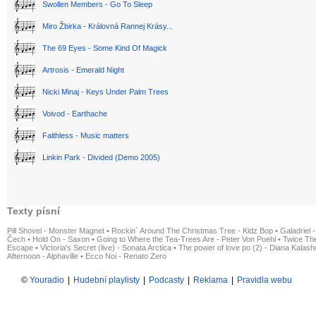
Swollen Members - Go To Sleep
Miro Žbirka - Královná Rannej Krásy...
The 69 Eyes - Some Kind Of Magick
Artrosis - Emerald Night
Nicki Minaj - Keys Under Palm Trees
Voivod - Earthache
Faithless - Music matters
Linkin Park - Divided (Demo 2005)
Texty písní
Pill Shovel - Monster Magnet
•
Rockin´ Around The Christmas Tree - Kidz Bop
•
Galadriel -
Čech
•
Hold On - Saxon
•
Going to Where the Tea-Trees Are - Peter Von Poehl
•
Twice The
Escape
•
Victoria's Secret (live) - Sonata Arctica
•
The power of love po (2) - Diana Kalas
Afternoon - Alphaville
•
Ecco Noi - Renato Zero
©
Youradio
|
Hudební playlisty
|
Podcasty
|
Reklama
|
Pravidla webu