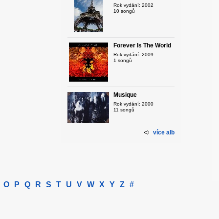
Rok vydání: 2002
10 songů
Forever Is The World
Rok vydání: 2009
1 songů
Musique
Rok vydání: 2000
11 songů
více alb
O
P
Q
R
S
T
U
V
W
X
Y
Z
#