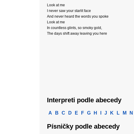
Look at me
I never saw your starlit face
And never heard the words you spoke
Look at me
In countless glints, so smoky gold,
The days shift away leaving you here
Interpreti podle abecedy
A
B
C
D
E
F
G
H
I
J
K
L
M
N
Písničky podle abecedy