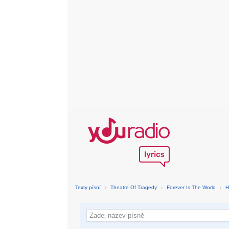
Texty písní
›
Theatre Of Tragedy
›
Forever Is The World
›
H