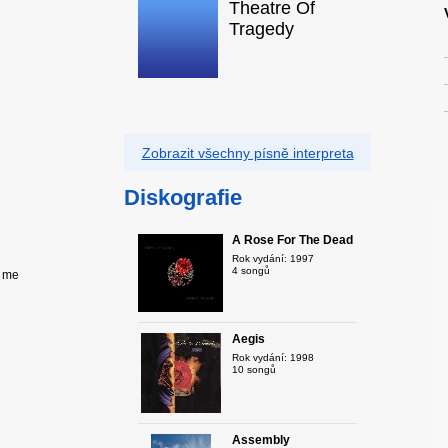
Theatre Of
Tragedy
Zobrazit všechny písně interpreta
Diskografie
A Rose For The Dead
Rok vydání: 1997
4 songů
e me
Aegis
Rok vydání: 1998
10 songů
Assembly