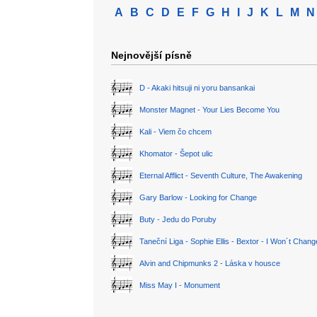
A
B
C
D
E
F
G
H
I
J
K
L
M
N
Nejnovější písně
D - Akaki hitsuji ni yoru bansankai
Monster Magnet - Your Lies Become You
Kali - Viem čo chcem
Khomator - Šepot ulic
Eternal Afflict - Seventh Culture, The Awakening
Gary Barlow - Looking for Change
Buty - Jedu do Poruby
Taneční Liga - Sophie Ellis - Bextor - I Won´t Chan
Alvin and Chipmunks 2 - Láska v housce
Miss May I - Monument