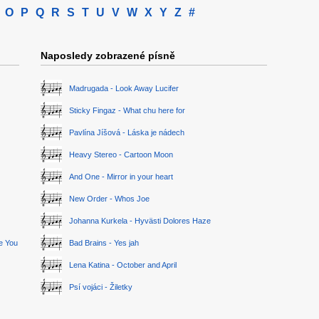
O
P
Q
R
S
T
U
V
W
X
Y
Z
#
Naposledy zobrazené písně
Madrugada - Look Away Lucifer
Sticky Fingaz - What chu here for
Pavlína Jíšová - Láska je nádech
Heavy Stereo - Cartoon Moon
And One - Mirror in your heart
New Order - Whos Joe
Johanna Kurkela - Hyvästi Dolores Haze
ge You
Bad Brains - Yes jah
Lena Katina - October and April
Psí vojáci - Žiletky