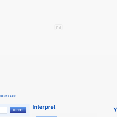
ide And Seek
Interpret
Y