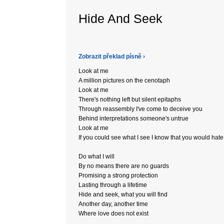
Hide And Seek
Zobrazit překlad písně ›
Look at me
A million pictures on the cenotaph
Look at me
There's nothing left but silent epitaphs
Through reassembly I've come to deceive you
Behind interpretations someone's untrue
Look at me
If you could see what I see I know that you would hat
Do what I will
By no means there are no guards
Promising a strong protection
Lasting through a lifetime
Hide and seek, what you will find
Another day, another time
Where love does not exist